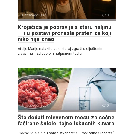
Uncategorized
0
Krojačica je popravljala staru haljinu
— i u postavi pronašla prsten za koji
niko nije znao
Atelje Marije nalazilo se u staroj zgradi s oljuštenim
zidovima i izbledelom natpisnom tablom.
Uncategorized
0
Šta dodati mlevenom mesu za sočne
faširane šnicle: tajne iskusnih kuvara
„Sočne šnicle nisu samo stvar sreće — već tajnog recepta“