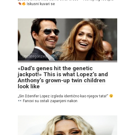
Iskusni kuvari se
Uncategorized
0
«Dad’s genes hit the genetic
jackpot!» This is what Lopez’s and
Anthony’s grown-up twin children
look like
„Sin Dženifer Lopez izgleda identično kao njegov tata!“
Fanovi su ostali zapanjeni nakon