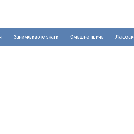
и
Занимљиво је знати
Смешне приче
Лајфхак