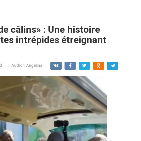
e câlins» : Une histoire
stes intrépides étreignant
d
Author:
Angelina