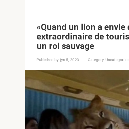
«Quand un lion a envie d
extraordinaire de touri
un roi sauvage
Published by:
јул 5, 2023
Category:
Uncategorize