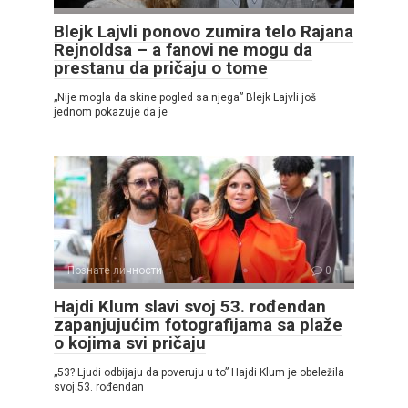
Blejk Lajvli ponovo zumira telo Rajana
Rejnoldsa – a fanovi ne mogu da
prestanu da pričaju o tome
„Nije mogla da skine pogled sa njega” Blejk Lajvli još
jednom pokazuje da je
Познате личности
0
Hajdi Klum slavi svoj 53. rođendan
zapanjujućim fotografijama sa plaže
o kojima svi pričaju
„53? Ljudi odbijaju da poveruju u to” Hajdi Klum je obeležila
svoj 53. rođendan