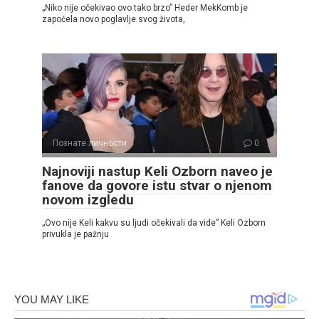
„Niko nije očekivao ovo tako brzo” Heder MekKomb je
započela novo poglavlje svog života,
Познате личности
0
Najnoviji nastup Keli Ozborn naveo je
fanove da govore istu stvar o njenom
novom izgledu
„Ovo nije Keli kakvu su ljudi očekivali da vide” Keli Ozborn
privukla je pažnju