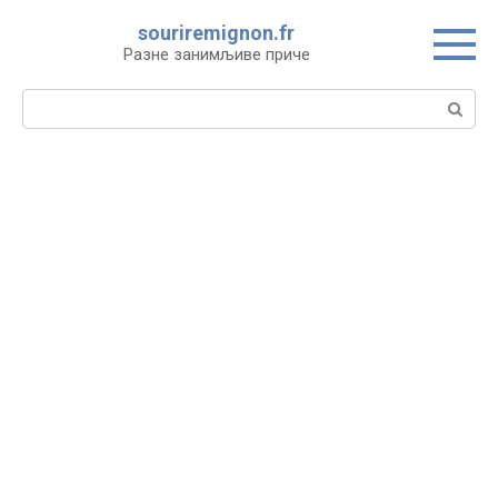
Skip
souriremignon.fr
to
Разне занимљиве приче
content
Search: