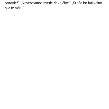
porasle!“, „Neverovatno svetle devojčice“, „Sreća im bukvalno
sija iz očiju“.