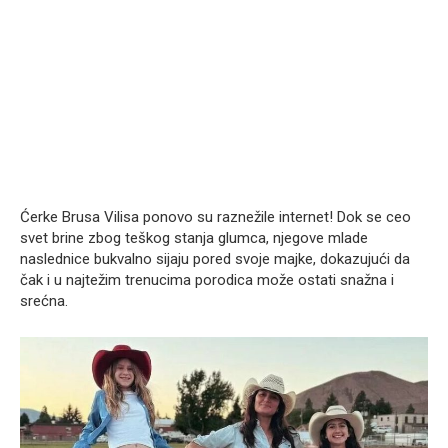
Ćerke Brusa Vilisa ponovo su raznežile internet! Dok se ceo
svet brine zbog teškog stanja glumca, njegove mlade
naslednice bukvalno sijaju pored svoje majke, dokazujući da
čak i u najtežim trenucima porodica može ostati snažna i
srećna.