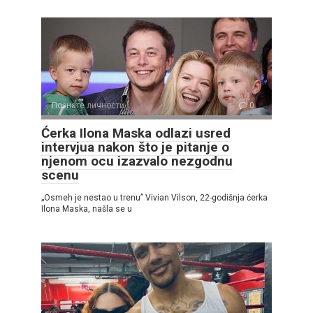
Познате личности
0
Ćerka Ilona Maska odlazi usred
intervjua nakon što je pitanje o
njenom ocu izazvalo nezgodnu
scenu
„Osmeh je nestao u trenu” Vivian Vilson, 22-godišnja ćerka
Ilona Maska, našla se u