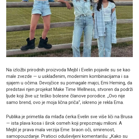
Na izložbi prirodnih proizvoda Mejbl i Evelin pojavile su se kao
male zvezde — u usklađenim, modernim kombinacijama i sa
sjajem u očima. Devojčice su pomagale majci, Emi Heming, da
predstavi njen projekat Make Time Wellness, stvoren da podrži
ljude koji žive uz teško bolesne članove porodice. „Ovo nije
samo brend, ovo je moja lična priča“, iskreno je rekla Ema.
Publika je primetila da mlađa ćerka Evelin sve više liči na Brusa
— ista plava kosa i širok osmeh koji prepoznaju milioni. A
Mejbl je prava mala verzija Eme: braon oči, smirenost,
samopouzdanje. Pratioci oduševljeni komentarišu: „Kako su