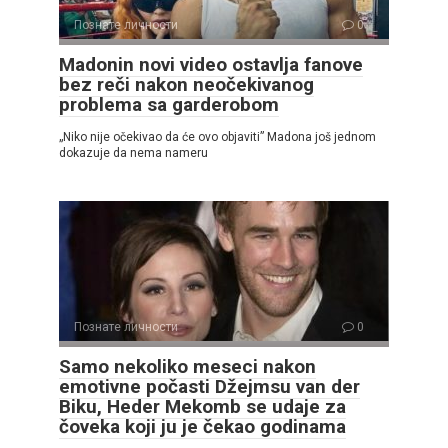
Познате личности
0
Madonin novi video ostavlja fanove
bez reči nakon neočekivanog
problema sa garderobom
„Niko nije očekivao da će ovo objaviti” Madona još jednom
dokazuje da nema nameru
Познате личности
0
Samo nekoliko meseci nakon
emotivne počasti Džejmsu van der
Biku, Heder Mekomb se udaje za
čoveka koji ju je čekao godinama