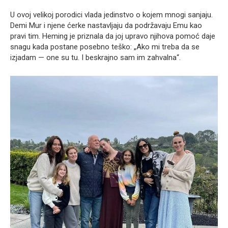
U ovoj velikoj porodici vlada jedinstvo o kojem mnogi sanjaju.
Demi Mur i njene ćerke nastavljaju da podržavaju Emu kao
pravi tim. Heming je priznala da joj upravo njihova pomoć daje
snagu kada postane posebno teško: „Ako mi treba da se
izjadam — one su tu. I beskrajno sam im zahvalna“.