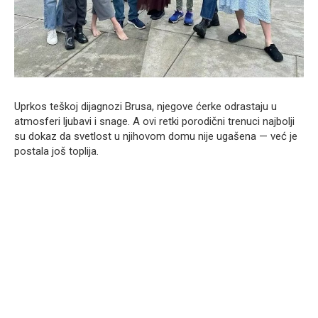
Uprkos teškoj dijagnozi Brusa, njegove ćerke odrastaju u
atmosferi ljubavi i snage. A ovi retki porodični trenuci najbolji
su dokaz da svetlost u njihovom domu nije ugašena — već je
postala još toplija.