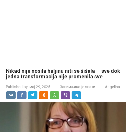
Nikad nije nosila haljinu niti se šišala — sve dok
jedna transformacija nije promenila sve
Published by:
мај 29, 2025
Занимљиво је знати
Angelina