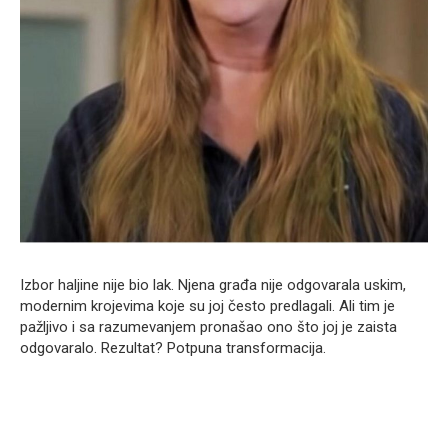
Izbor haljine nije bio lak. Njena građa nije odgovarala uskim,
modernim krojevima koje su joj često predlagali. Ali tim je
pažljivo i sa razumevanjem pronašao ono što joj je zaista
odgovaralo. Rezultat? Potpuna transformacija.