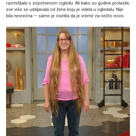
razmišljala o sopstvenom izgledu. Ali kako su godine prolazile,
sve više se udaljavala od žene koju je videla u ogledalu. Nije
bila nesrećna — samo je osetila da je vreme za nešto novo.