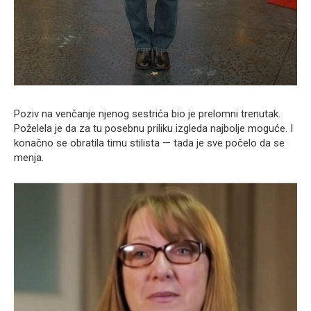
Poziv na venčanje njenog sestrića bio je prelomni trenutak.
Poželela je da za tu posebnu priliku izgleda najbolje moguće. I
konačno se obratila timu stilista — tada je sve počelo da se
menja.