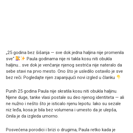
„25 godina bez šišanja — sve dok jedna haljina nije promenila
sve“
Paula godinama nije ni takla kosu niti obukla
haljinu… sve dok je venčanje njenog sestrića nije nateralo da
sebe stavi na prvo mesto. Ono što je usledilo ostavilo je sve
bez reči. Pogledajte njen zapanjujući novi izgled u članku
Punih 25 godina Paula nije skratila kosu niti obukla haljinu.
Njene duge, tanke vlasi postale su deo njenog identiteta — ali
ne nužno i nešto što je isticalo njenu lepotu. Iako su sezale
niz leđa, kosa je bila bez volumena i umesto da je ulepša,
činila je da izgleda umorno.
Posvećena porodici i brizi o drugima, Paula retko kada je