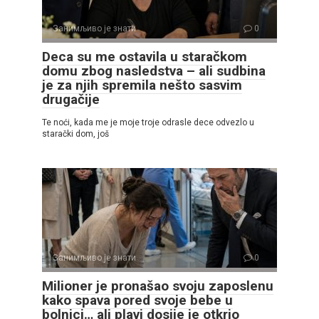
Занимљиво је знати
0
Deca su me ostavila u staračkom
domu zbog nasledstva – ali sudbina
je za njih spremila nešto sasvim
drugačije
Te noći, kada me je moje troje odrasle dece odvezlo u
starački dom, još
Занимљиво је знати
0
Milioner je pronašao svoju zaposlenu
kako spava pored svoje bebe u
bolnici… ali plavi dosije je otkrio