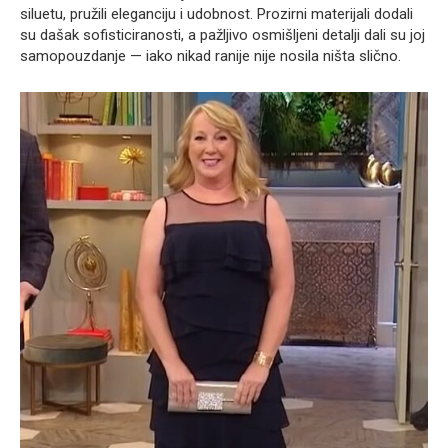
siluetu, pružili eleganciju i udobnost. Prozirni materijali dodali
su dašak sofisticiranosti, a pažljivo osmišljeni detalji dali su joj
samopouzdanje — iako nikad ranije nije nosila ništa slično.