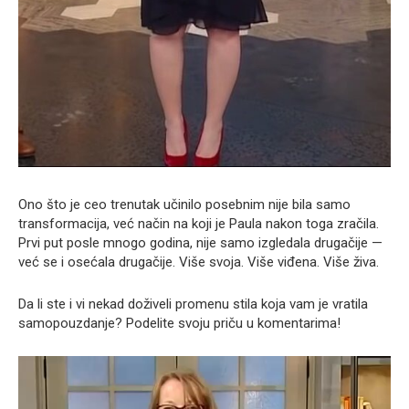
Ono što je ceo trenutak učinilo posebnim nije bila samo
transformacija, već način na koji je Paula nakon toga zračila.
Prvi put posle mnogo godina, nije samo izgledala drugačije —
već se i osećala drugačije. Više svoja. Više viđena. Više živa.
Da li ste i vi nekad doživeli promenu stila koja vam je vratila
samopouzdanje? Podelite svoju priču u komentarima!
Прегледач
видео
записа