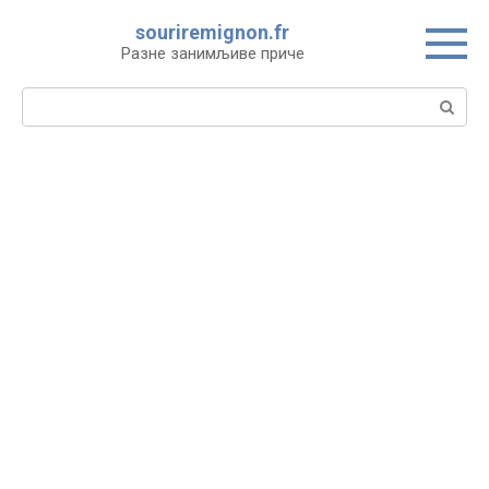
Skip
souriremignon.fr
to
Разне занимљиве приче
content
Search: