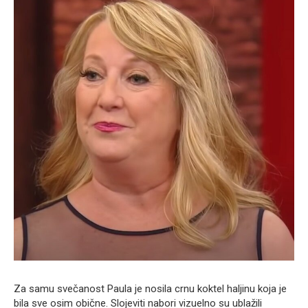
Za samu svečanost Paula je nosila crnu koktel haljinu koja je
bila sve osim obične. Slojeviti nabori vizuelno su ublažili