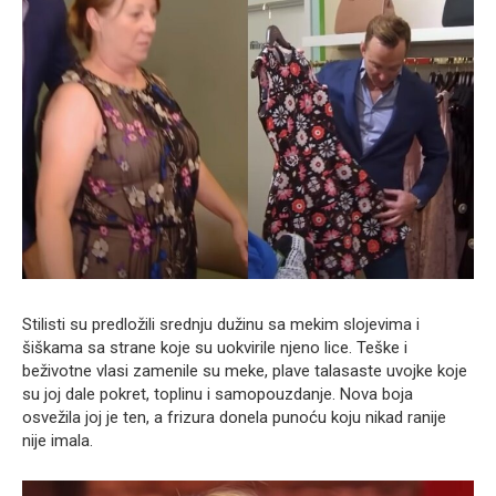
Stilisti su predložili srednju dužinu sa mekim slojevima i
šiškama sa strane koje su uokvirile njeno lice. Teške i
beživotne vlasi zamenile su meke, plave talasaste uvojke koje
su joj dale pokret, toplinu i samopouzdanje. Nova boja
osvežila joj je ten, a frizura donela punoću koju nikad ranije
nije imala.