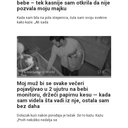
bebe – tek kasnije sam otkrila da nije
pozvala moju majku
Kada sam bila na pola stepenica, čula sam svoju svekrve
kako kaže: „Ali sada
Занимљиво је знати
0
Moj muž bi se svake večeri
pojavljivao u 2 ujutru na bebi
monitoru, držeći papirnu kesu — kada
sam videla šta vadi iz nje, ostala sam
bez daha
Dolazak kući nakon porođaja je težak. Svi to kažu. Kažu:
„Prvih nekoliko nedelja se