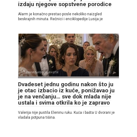
izdaju njegove sopstvene porodice
Alarm je konačno prestao posle nekoliko naizgled
beskrajnih minuta. Rečnici i enciklopedije Lusija je
Занимљиво је знати
0
Dvadeset jednu godinu nakon što ju
je otac izbacio iz kuće, ponižavao ju
je na venčanju… sve dok mlada nije
ustala i svima otkrila ko je zapravo
Valerija nije pustila Eleninu ruku. Kuća i bašta U dvorani je
vladala potpuna tišina.