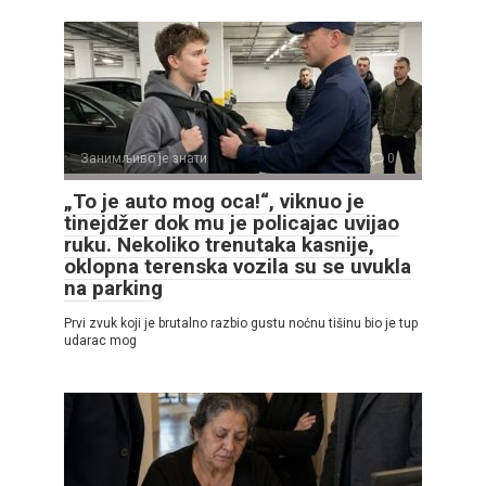
Занимљиво је знати
0
„To je auto mog oca!“, viknuo je
tinejdžer dok mu je policajac uvijao
ruku. Nekoliko trenutaka kasnije,
oklopna terenska vozila su se uvukla
na parking
Prvi zvuk koji je brutalno razbio gustu noćnu tišinu bio je tup
udarac mog