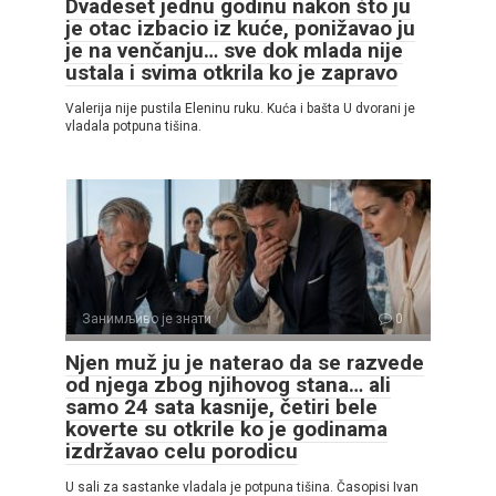
Dvadeset jednu godinu nakon što ju
je otac izbacio iz kuće, ponižavao ju
je na venčanju… sve dok mlada nije
ustala i svima otkrila ko je zapravo
Valerija nije pustila Eleninu ruku. Kuća i bašta U dvorani je
vladala potpuna tišina.
Занимљиво је знати
0
Njen muž ju je naterao da se razvede
od njega zbog njihovog stana… ali
samo 24 sata kasnije, četiri bele
koverte su otkrile ko je godinama
izdržavao celu porodicu
U sali za sastanke vladala je potpuna tišina. Časopisi Ivan