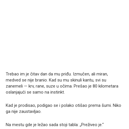
Trebao im je čitav dan da mu priđu. Izmučen, ali miran,
medved se nije branio. Kad su mu skinuli kantu, svi su
zanemeli — krv, rane, suze u očima. Prešao je 80 kilometara
oslanjajući se samo na instinkt.
Kad je prodisao, podigao se i polako otišao prema šumi. Niko
ga nije zaustavljao.
Na mestu gde je ležao sada stoji tabla: „Preživeo je.“