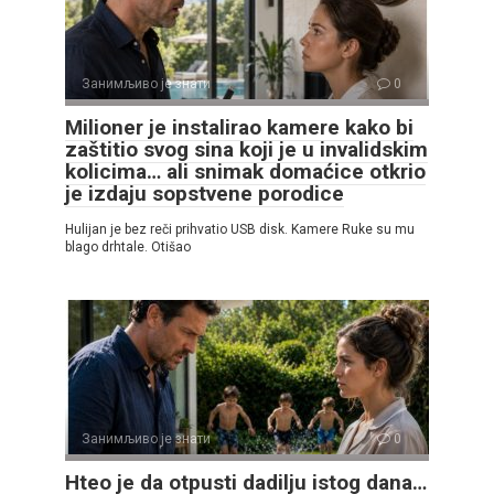
Занимљиво је знати
0
Milioner je instalirao kamere kako bi
zaštitio svog sina koji je u invalidskim
kolicima… ali snimak domaćice otkrio
je izdaju sopstvene porodice
Hulijan je bez reči prihvatio USB disk. Kamere Ruke su mu
blago drhtale. Otišao
Занимљиво је знати
0
Hteo je da otpusti dadilju istog dana…