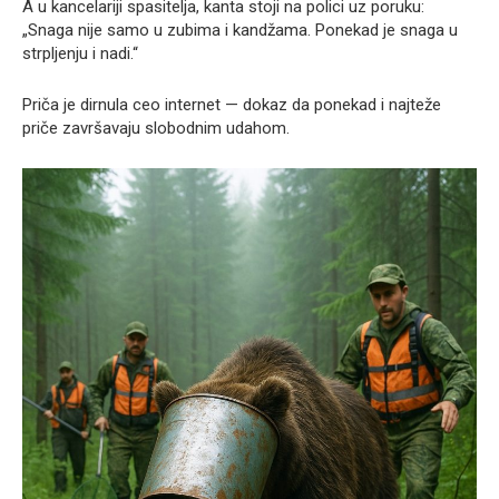
A u kancelariji spasitelja, kanta stoji na polici uz poruku:
„Snaga nije samo u zubima i kandžama. Ponekad je snaga u
strpljenju i nadi.“
Priča je dirnula ceo internet — dokaz da ponekad i najteže
priče završavaju slobodnim udahom.