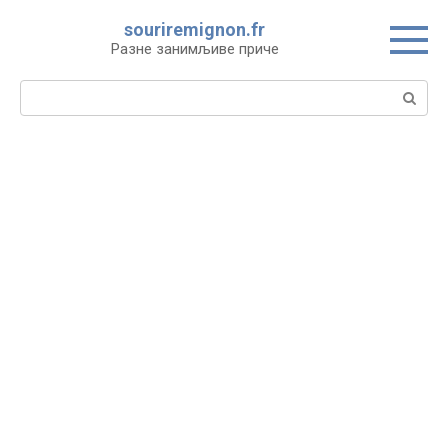
Skip
souriremignon.fr
to
Разне занимљиве приче
content
Search: