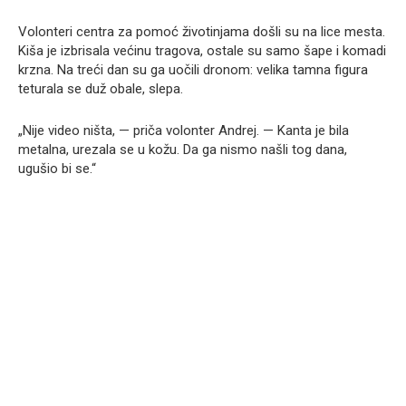
Volonteri centra za pomoć životinjama došli su na lice mesta.
Kiša je izbrisala većinu tragova, ostale su samo šape i komadi
krzna. Na treći dan su ga uočili dronom: velika tamna figura
teturala se duž obale, slepa.
„Nije video ništa, — priča volonter Andrej. — Kanta je bila
metalna, urezala se u kožu. Da ga nismo našli tog dana,
ugušio bi se.“