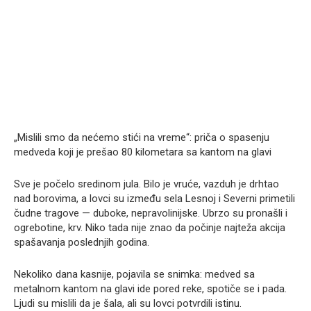
„Mislili smo da nećemo stići na vreme“: priča o spasenju
medveda koji je prešao 80 kilometara sa kantom na glavi
Sve je počelo sredinom jula. Bilo je vruće, vazduh je drhtao
nad borovima, a lovci su između sela Lesnoj i Severni primetili
čudne tragove — duboke, nepravolinijske. Ubrzo su pronašli i
ogrebotine, krv. Niko tada nije znao da počinje najteža akcija
spašavanja poslednjih godina.
Nekoliko dana kasnije, pojavila se snimka: medved sa
metalnom kantom na glavi ide pored reke, spotiče se i pada.
Ljudi su mislili da je šala, ali su lovci potvrdili istinu.