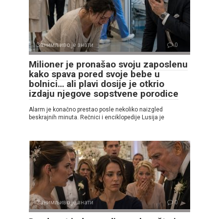
Занимљиво је знати
0
Milioner je pronašao svoju zaposlenu
kako spava pored svoje bebe u
bolnici… ali plavi dosije je otkrio
izdaju njegove sopstvene porodice
Alarm je konačno prestao posle nekoliko naizgled
beskrajnih minuta. Rečnici i enciklopedije Lusija je
Занимљиво је знати
0