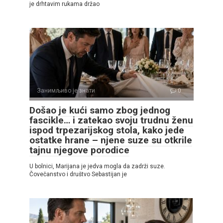
je drhtavim rukama držao
Занимљиво је знати
0
Došao je kući samo zbog jednog
fascikle… i zatekao svoju trudnu ženu
ispod trpezarijskog stola, kako jede
ostatke hrane – njene suze su otkrile
tajnu njegove porodice
U bolnici, Marijana je jedva mogla da zadrži suze.
Čovečanstvo i društvo Sebastijan je