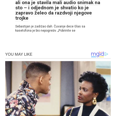
ali ona je stavila mali audio snimak na
sto – i odjednom je shvatio ko je
zapravo želeo da razdvoji njegove
trojke
Sebastijan je zadržao dah. Čuvanje dece Glas sa
kasetofona je bio nepogrešiv. „Pobrinite se