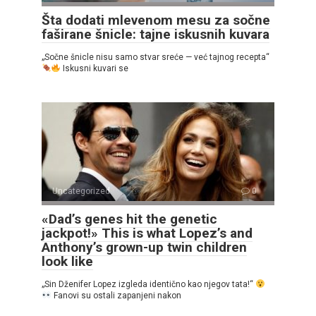
Šta dodati mlevenom mesu za sočne
faširane šnicle: tajne iskusnih kuvara
„Sočne šnicle nisu samo stvar sreće — već tajnog recepta“
Iskusni kuvari se
Uncategorized
0
«Dad’s genes hit the genetic
jackpot!» This is what Lopez’s and
Anthony’s grown-up twin children
look like
„Sin Dženifer Lopez izgleda identično kao njegov tata!“
Fanovi su ostali zapanjeni nakon