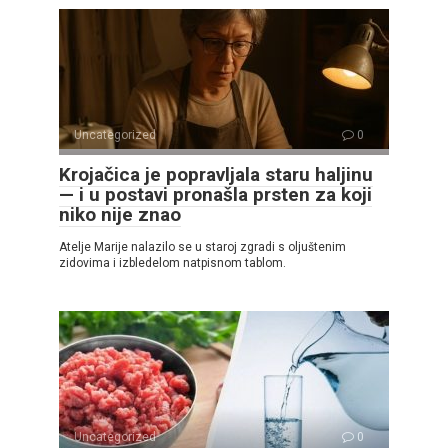
Uncategorized
0
Krojačica je popravljala staru haljinu
— i u postavi pronašla prsten za koji
niko nije znao
Atelje Marije nalazilo se u staroj zgradi s oljuštenim
zidovima i izbledelom natpisnom tablom.
Uncategorized
0