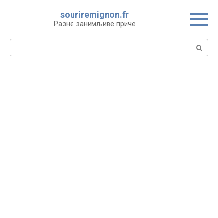
Skip
souriremignon.fr
to
Разне занимљиве приче
content
Search: