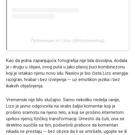
Публикация от Lizzo (@lizzobeeating)
Kao da jedna zapanjujuća fotografija nije bila dovoljna, dodala
je i drugu u objavi, ovog puta u jako plavoj puci kombinezonu
koji je istakao njenu novu silu. Naslov je bio čista Lizo energija:
razigran, hrabar i bez izvinjenja — uz emotikon jezika i bez
ikakvih objašnjenja.
Vremenski nije bilo slučajno. Samo nekoliko nedelja ranije,
Lizo je javno odgovorila na viralni šaljivi komentar koji je
proširio sramotu na njeno telo, a koji se proširio internetom
uprkos njenoj fizičkoj transformaciji. Umesto da ćuti, ona se
direktno suočila sa tim, podsetivši pratioce da komentari
nikada ne prestaju — bez obzira da li se smršate, ugojite se ili