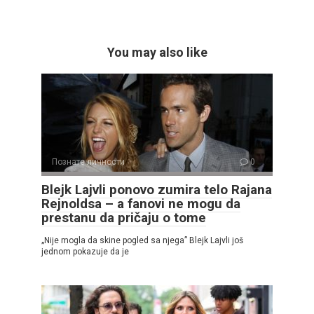
You may also like
Познате личности
0
Blejk Lajvli ponovo zumira telo Rajana
Rejnoldsa – a fanovi ne mogu da
prestanu da pričaju o tome
„Nije mogla da skine pogled sa njega” Blejk Lajvli još
jednom pokazuje da je