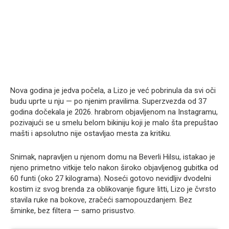
Nova godina je jedva počela, a Lizo je već pobrinula da svi oči
budu uprte u nju — po njenim pravilima. Superzvezda od 37
godina dočekala je 2026. hrabrom objavljenom na Instagramu,
pozivajući se u smelu belom bikiniju koji je malo šta prepuštao
mašti i apsolutno nije ostavljao mesta za kritiku.
Snimak, napravljen u njenom domu na Beverli Hilsu, istakao je
njeno primetno vitkije telo nakon široko objavljenog gubitka od
60 funti (oko 27 kilograma). Noseći gotovo nevidljiv dvodelni
kostim iz svog brenda za oblikovanje figure Iitti, Lizo je čvrsto
stavila ruke na bokove, zračeći samopouzdanjem. Bez
šminke, bez filtera — samo prisustvo.