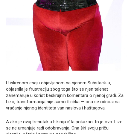
U iskrenom eseju objavljenom na njenom Substack-u,
objasnila je frustraciju zbog toga što se njen talenat
zanemaruje u korist beskrajnih komentara o njenoj građi. Za
Lizo, transformacija nije samo fizička — ona se odnosi na
vraćanje njenog identiteta van naslova i haštagova.
A ako je ovaj trenutak u bikiniju išta pokazao, to je ovo: Lizo
se ne umanjuje radi odobravanja. Ona širi svoju priču —