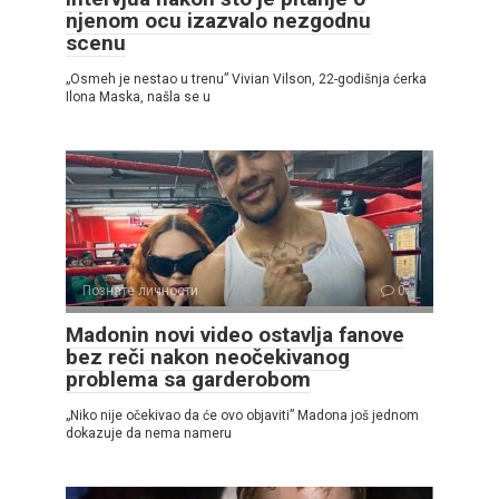
njenom ocu izazvalo nezgodnu
scenu
„Osmeh je nestao u trenu” Vivian Vilson, 22-godišnja ćerka
Ilona Maska, našla se u
Познате личности
0
Madonin novi video ostavlja fanove
bez reči nakon neočekivanog
problema sa garderobom
„Niko nije očekivao da će ovo objaviti” Madona još jednom
dokazuje da nema nameru