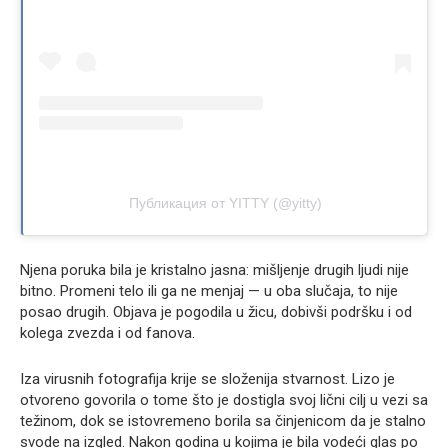
Публикация от YITTY (@yitty)
Njena poruka bila je kristalno jasna: mišljenje drugih ljudi nije
bitno. Promeni telo ili ga ne menjaj — u oba slučaja, to nije
posao drugih. Objava je pogodila u žicu, dobivši podršku i od
kolega zvezda i od fanova.
Iza virusnih fotografija krije se složenija stvarnost. Lizo je
otvoreno govorila o tome što je dostigla svoj lični cilj u vezi sa
težinom, dok se istovremeno borila sa činjenicom da je stalno
svode na izgled. Nakon godina u kojima je bila vodeći glas po