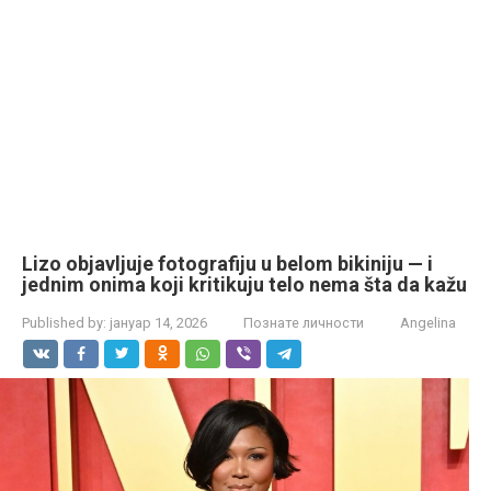
Lizo objavljuje fotografiju u belom bikiniju — i
jednim onima koji kritikuju telo nema šta da kažu
Published by:
јануар 14, 2026
Познате личности
Angelina