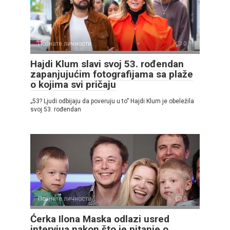
Познате личности
0
Hajdi Klum slavi svoj 53. rođendan
zapanjujućim fotografijama sa plaže
o kojima svi pričaju
„53? Ljudi odbijaju da poveruju u to” Hajdi Klum je obeležila
svoj 53. rođendan
Познате личности
0
Ćerka Ilona Maska odlazi usred
intervjua nakon što je pitanje o