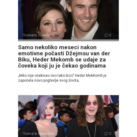
Познате личности
0
Samo nekoliko meseci nakon
emotivne počasti Džejmsu van der
Biku, Heder Mekomb se udaje za
čoveka koji ju je čekao godinama
„Niko nije očekivao ovo tako brzo” Heder MekKomb je
započela novo poglavlje svog života,
Познате личности
0