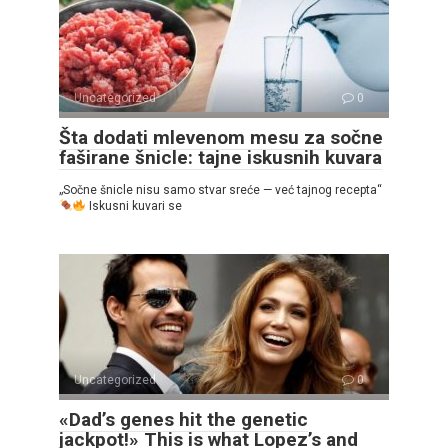
Uncategorized
0
Šta dodati mlevenom mesu za sočne
faširane šnicle: tajne iskusnih kuvara
„Sočne šnicle nisu samo stvar sreće — već tajnog recepta“
Iskusni kuvari se
Uncategorized
0
«Dad’s genes hit the genetic
jackpot!» This is what Lopez’s and