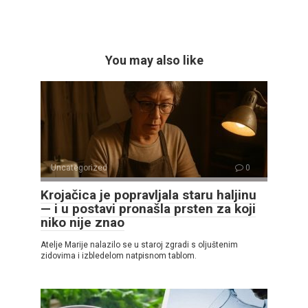
You may also like
Uncategorized
0
Krojačica je popravljala staru haljinu
— i u postavi pronašla prsten za koji
niko nije znao
Atelje Marije nalazilo se u staroj zgradi s oljuštenim
zidovima i izbledelom natpisnom tablom.