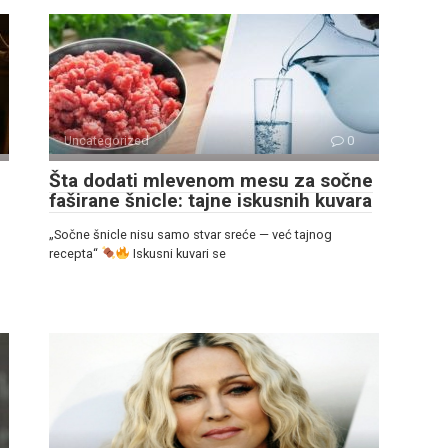
Uncategorized
0
Šta dodati mlevenom mesu za sočne
faširane šnicle: tajne iskusnih kuvara
„Sočne šnicle nisu samo stvar sreće — već tajnog
recepta“
Iskusni kuvari se