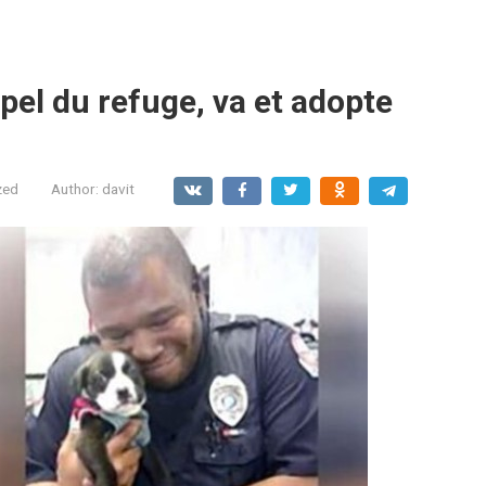
ppel du refuge, va et adopte
zed
Author:
davit