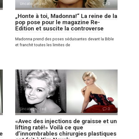
Uncategorized
0
„Honte à toi, Madonna!“ La reine de la
pop pose pour le magazine Re-
Edition et suscite la controverse
Madonna prend des poses séduisantes devant la Bible
et franchit toutes les limites de
Uncategorized
0
«Avec des injections de graisse et un
lifting raté!» Voilà ce que
de
d’innombrables chirurgies plastiques