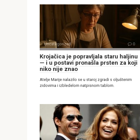
Uncategorized
0
Krojačica je popravljala staru haljinu
— i u postavi pronašla prsten za koji
niko nije znao
Atelje Marije nalazilo se u staroj zgradi s oljuštenim
zidovima i izbledelom natpisnom tablom.