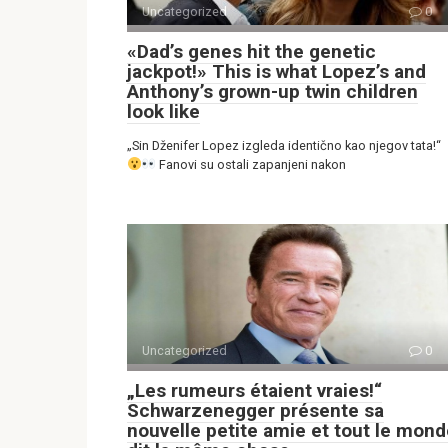
Uncategorized
0
«Dad’s genes hit the genetic
jackpot!» This is what Lopez’s and
Anthony’s grown-up twin children
look like
„Sin Dženifer Lopez izgleda identično kao njegov tata!“
Fanovi su ostali zapanjeni nakon
Uncategorized
0
„Les rumeurs étaient vraies!“
Schwarzenegger présente sa
nouvelle petite amie et tout le mon