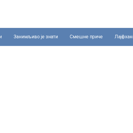
и
Занимљиво је знати
Смешне приче
Лајфхак