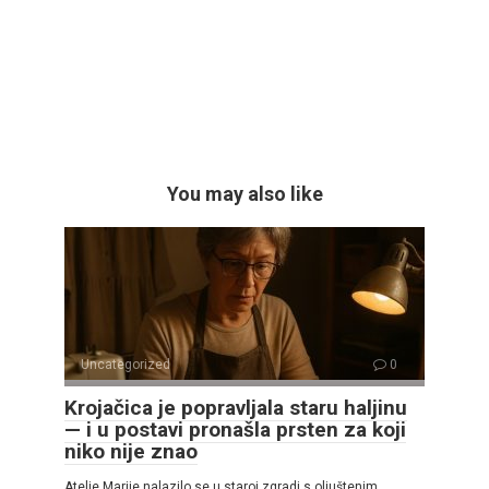
You may also like
Uncategorized
0
Krojačica je popravljala staru haljinu
— i u postavi pronašla prsten za koji
niko nije znao
Atelje Marije nalazilo se u staroj zgradi s oljuštenim