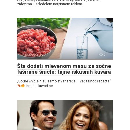
zidovima i izbledelom natpisnom tablom.
Uncategorized
0
Šta dodati mlevenom mesu za sočne
faširane šnicle: tajne iskusnih kuvara
„Sočne šnicle nisu samo stvar sreće — već tajnog recepta“
Iskusni kuvari se