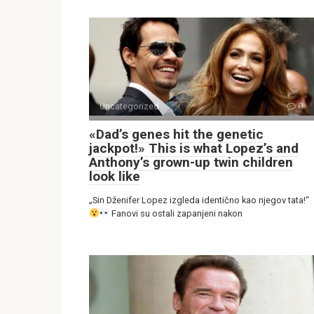
Uncategorized
0
«Dad’s genes hit the genetic
jackpot!» This is what Lopez’s and
Anthony’s grown-up twin children
look like
„Sin Dženifer Lopez izgleda identično kao njegov tata!“
Fanovi su ostali zapanjeni nakon