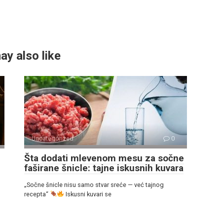
ay also like
Uncategorized
0
Šta dodati mlevenom mesu za sočne
faširane šnicle: tajne iskusnih kuvara
„Sočne šnicle nisu samo stvar sreće — već tajnog
recepta“
Iskusni kuvari se