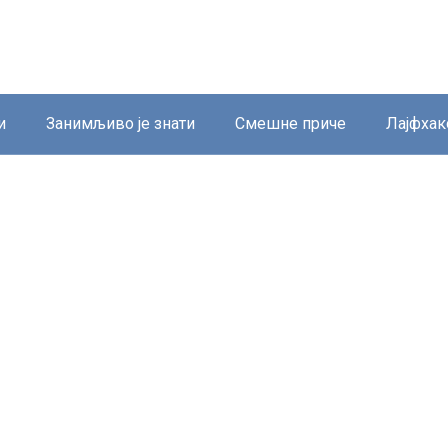
и
Занимљиво је знати
Смешне приче
Лајфхак