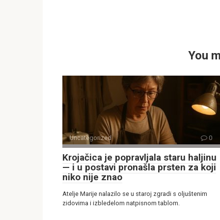
You m
Uncategorized
0
Krojačica je popravljala staru haljinu
— i u postavi pronašla prsten za koji
niko nije znao
Atelje Marije nalazilo se u staroj zgradi s oljuštenim
zidovima i izbledelom natpisnom tablom.