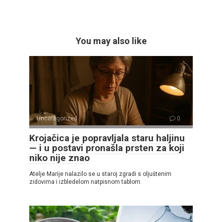
You may also like
Uncategorized
0
Krojačica je popravljala staru haljinu
— i u postavi pronašla prsten za koji
niko nije znao
Atelje Marije nalazilo se u staroj zgradi s oljuštenim
zidovima i izbledelom natpisnom tablom.