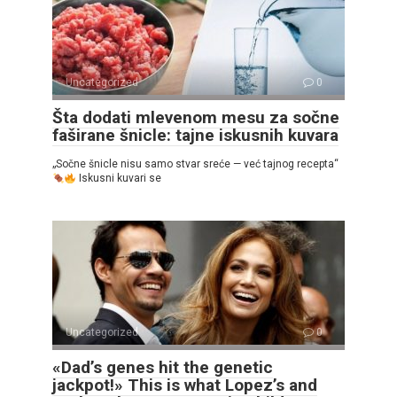
Uncategorized
0
Šta dodati mlevenom mesu za sočne
faširane šnicle: tajne iskusnih kuvara
„Sočne šnicle nisu samo stvar sreće — već tajnog recepta“
Iskusni kuvari se
Uncategorized
0
«Dad’s genes hit the genetic
jackpot!» This is what Lopez’s and