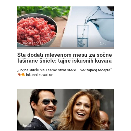
Uncategorized
0
Šta dodati mlevenom mesu za sočne
faširane šnicle: tajne iskusnih kuvara
„Sočne šnicle nisu samo stvar sreće — već tajnog recepta“
Iskusni kuvari se
Uncategorized
0