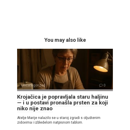
You may also like
Uncategorized
0
Krojačica je popravljala staru haljinu
— i u postavi pronašla prsten za koji
niko nije znao
Atelje Marije nalazilo se u staroj zgradi s oljuštenim
zidovima i izbledelom natpisnom tablom.