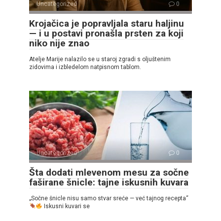
Uncategorized
0
Krojačica je popravljala staru haljinu
— i u postavi pronašla prsten za koji
niko nije znao
Atelje Marije nalazilo se u staroj zgradi s oljuštenim
zidovima i izbledelom natpisnom tablom.
Uncategorized
0
Šta dodati mlevenom mesu za sočne
faširane šnicle: tajne iskusnih kuvara
„Sočne šnicle nisu samo stvar sreće — već tajnog recepta“
Iskusni kuvari se