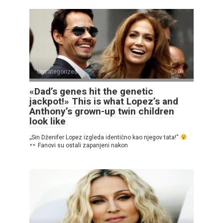
Uncategorized
0
«Dad’s genes hit the genetic
jackpot!» This is what Lopez’s and
Anthony’s grown-up twin children
look like
„Sin Dženifer Lopez izgleda identično kao njegov tata!“
Fanovi su ostali zapanjeni nakon