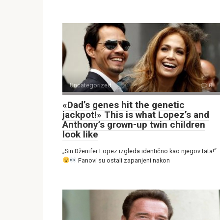
Uncategorized
0
«Dad’s genes hit the genetic
jackpot!» This is what Lopez’s and
Anthony’s grown-up twin children
look like
„Sin Dženifer Lopez izgleda identično kao njegov tata!“
Fanovi su ostali zapanjeni nakon