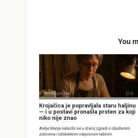
You m
Uncategorized
0
Krojačica je popravljala staru haljinu
— i u postavi pronašla prsten za koji
niko nije znao
Atelje Marije nalazilo se u staroj zgradi s oljuštenim
zidovima i izbledelom natpisnom tablom.