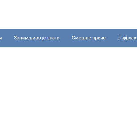
и
Занимљиво је знати
Смешне приче
Лајфхак