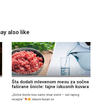
ay also like
Uncategorized
0
Šta dodati mlevenom mesu za sočne
faširane šnicle: tajne iskusnih kuvara
„Sočne šnicle nisu samo stvar sreće — već tajnog
recepta“
Iskusni kuvari se