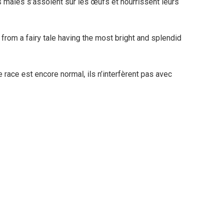
es mâles s’assoient sur les œufs et nourrissent leurs
 race est encore normal, ils n’interfèrent pas avec