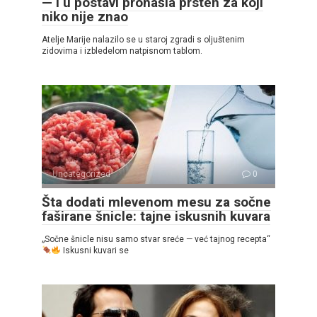
— i u postavi pronašla prsten za koji
niko nije znao
Atelje Marije nalazilo se u staroj zgradi s oljuštenim
zidovima i izbledelom natpisnom tablom.
Uncategorized
0
Šta dodati mlevenom mesu za sočne
faširane šnicle: tajne iskusnih kuvara
„Sočne šnicle nisu samo stvar sreće — već tajnog recepta“
Iskusni kuvari se