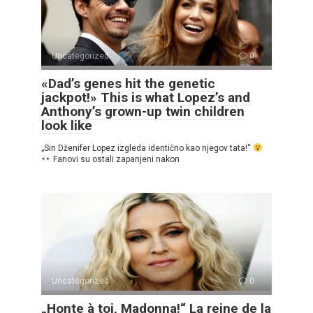
Uncategorized
0
«Dad’s genes hit the genetic
jackpot!» This is what Lopez’s and
Anthony’s grown-up twin children
look like
„Sin Dženifer Lopez izgleda identično kao njegov tata!“
Fanovi su ostali zapanjeni nakon
Uncategorized
0
„Honte à toi, Madonna!“ La reine de la