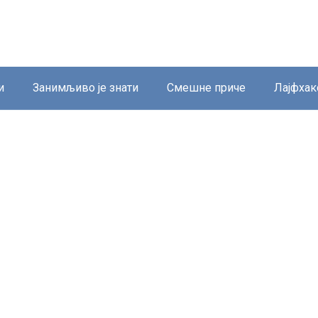
и
Занимљиво је знати
Смешне приче
Лајфхак