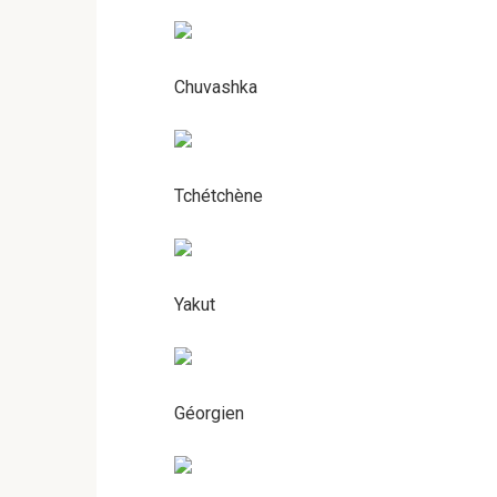
Chuvashka
Tchétchène
Yakut
Géorgien