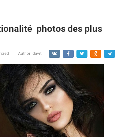
tionalité photos des plus
rized
Author:
davit