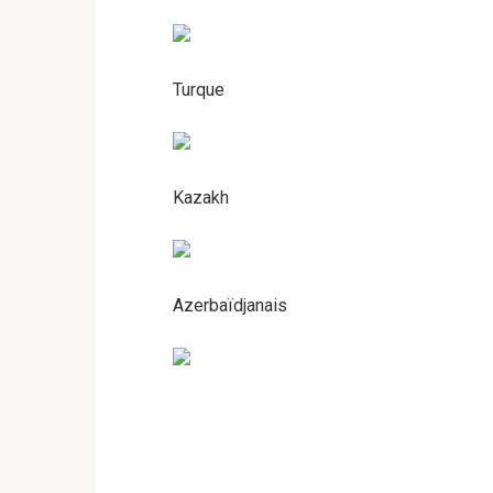
Turque
Kazakh
Azerbaïdjanais