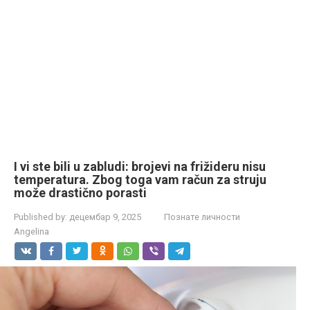
I vi ste bili u zabludi: brojevi na frižideru nisu
temperatura. Zbog toga vam račun za struju
može drastično porasti
Published by:
децембар 9, 2025
Познате личности
Angelina