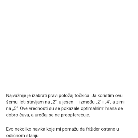
Najvažnije je izabrati pravi položaj točkića. Ja koristim ovu
šemu: leti stavljam na „2“, u jesen — između „2“ i „4“, a zimi —
na „5“. Ove vrednosti su se pokazale optimalnim: hrana se
dobro čuva, a uređaj se ne preopterećuje.
Evo nekoliko navika koje mi pomažu da frižider ostane u
odličnom stanju: