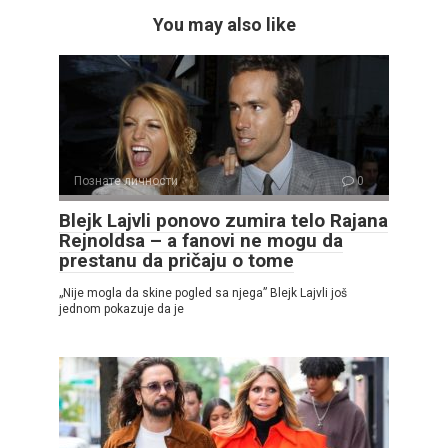
You may also like
Познате личности
0
Blejk Lajvli ponovo zumira telo Rajana
Rejnoldsa – a fanovi ne mogu da
prestanu da pričaju o tome
„Nije mogla da skine pogled sa njega” Blejk Lajvli još
jednom pokazuje da je