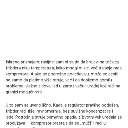
Iskreno priznajem: ranije nisam ni slutio da brojevi na točkiću
frižidera nisu temperatura, kako mnogi misle, već trajanje rada
kompresora. A ako se pogrešno podešavaju, može se desiti
ne samo da platimo više struje, već i da dobijemo gomilu
problema: vlažne zidove, led u zamrzivaču i uređaj koji radi na
granici mogućnosti.
U to sam se uverio lično. Kada je regulator pravilno podešen,
frižider radi tiše, ravnomernije, bez suvišne kondenzacije i
leda. Potrošnja struje primetno opada, a životni vek uređaja se
produžava — kompresor prestaje da se „muči“ i radi u