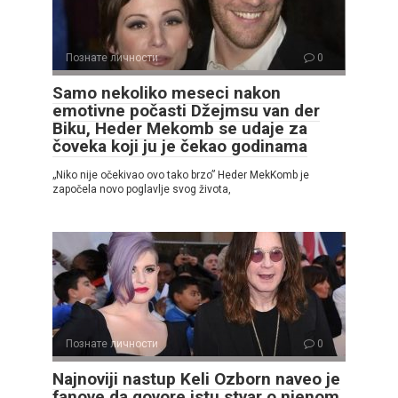
Познате личности
0
Samo nekoliko meseci nakon
emotivne počasti Džejmsu van der
Biku, Heder Mekomb se udaje za
čoveka koji ju je čekao godinama
„Niko nije očekivao ovo tako brzo” Heder MekKomb je
započela novo poglavlje svog života,
Познате личности
0
Najnoviji nastup Keli Ozborn naveo je
fanove da govore istu stvar o njenom