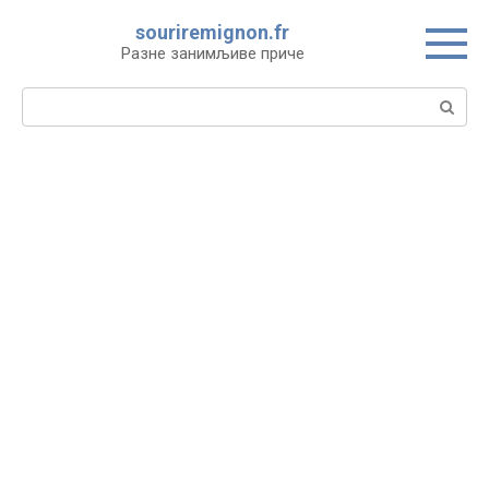
Skip
souriremignon.fr
to
Разне занимљиве приче
content
Search: