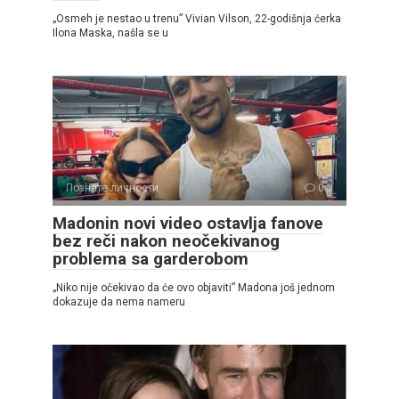
„Osmeh je nestao u trenu” Vivian Vilson, 22-godišnja ćerka
Ilona Maska, našla se u
Познате личности
0
Madonin novi video ostavlja fanove
bez reči nakon neočekivanog
problema sa garderobom
„Niko nije očekivao da će ovo objaviti” Madona još jednom
dokazuje da nema nameru