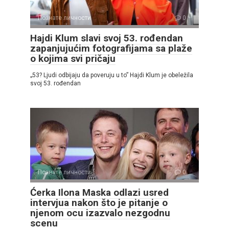
Познате личности
0
Hajdi Klum slavi svoj 53. rođendan
zapanjujućim fotografijama sa plaže
o kojima svi pričaju
„53? Ljudi odbijaju da poveruju u to” Hajdi Klum je obeležila
svoj 53. rođendan
Познате личности
0
Ćerka Ilona Maska odlazi usred
intervjua nakon što je pitanje o
njenom ocu izazvalo nezgodnu
scenu