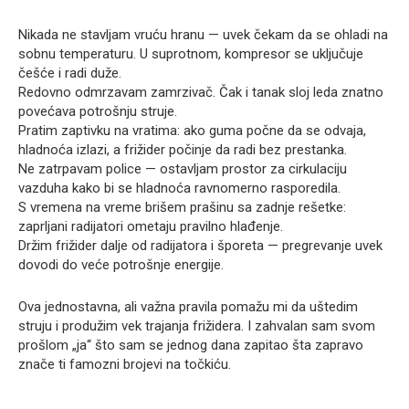
Nikada ne stavljam vruću hranu — uvek čekam da se ohladi na
sobnu temperaturu. U suprotnom, kompresor se uključuje
češće i radi duže.
Redovno odmrzavam zamrzivač. Čak i tanak sloj leda znatno
povećava potrošnju struje.
Pratim zaptivku na vratima: ako guma počne da se odvaja,
hladnoća izlazi, a frižider počinje da radi bez prestanka.
Ne zatrpavam police — ostavljam prostor za cirkulaciju
vazduha kako bi se hladnoća ravnomerno rasporedila.
S vremena na vreme brišem prašinu sa zadnje rešetke:
zaprljani radijatori ometaju pravilno hlađenje.
Držim frižider dalje od radijatora i šporeta — pregrevanje uvek
dovodi do veće potrošnje energije.
Ova jednostavna, ali važna pravila pomažu mi da uštedim
struju i produžim vek trajanja frižidera. I zahvalan sam svom
prošlom „ja“ što sam se jednog dana zapitao šta zapravo
znače ti famozni brojevi na točkiću.