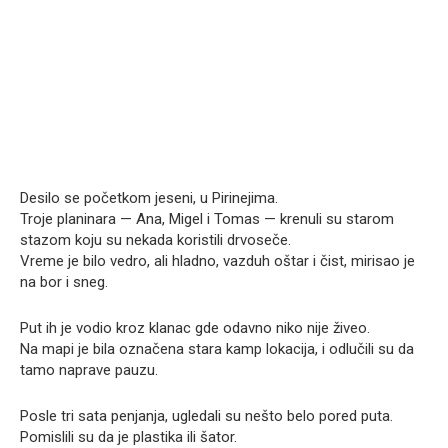
Desilo se početkom jeseni, u Pirinejima.
Troje planinara — Ana, Migel i Tomas — krenuli su starom
stazom koju su nekada koristili drvoseče.
Vreme je bilo vedro, ali hladno, vazduh oštar i čist, mirisao je
na bor i sneg.
Put ih je vodio kroz klanac gde odavno niko nije živeo.
Na mapi je bila označena stara kamp lokacija, i odlučili su da
tamo naprave pauzu.
Posle tri sata penjanja, ugledali su nešto belo pored puta.
Pomislili su da je plastika ili šator.