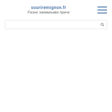
Skip
souriremignon.fr
to
Разне занимљиве приче
content
Search: