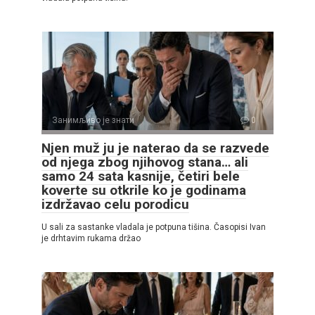
Занимљиво је знати
0
Njen muž ju je naterao da se razvede
od njega zbog njihovog stana… ali
samo 24 sata kasnije, četiri bele
koverte su otkrile ko je godinama
izdržavao celu porodicu
U sali za sastanke vladala je potpuna tišina. Časopisi Ivan
je drhtavim rukama držao