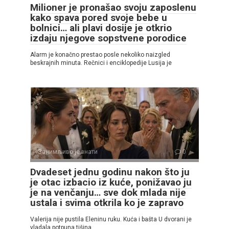
Milioner je pronašao svoju zaposlenu
kako spava pored svoje bebe u
bolnici… ali plavi dosije je otkrio
izdaju njegove sopstvene porodice
Alarm je konačno prestao posle nekoliko naizgled
beskrajnih minuta. Rečnici i enciklopedije Lusija je
Занимљиво је знати
0
Dvadeset jednu godinu nakon što ju
je otac izbacio iz kuće, ponižavao ju
je na venčanju… sve dok mlada nije
ustala i svima otkrila ko je zapravo
Valerija nije pustila Eleninu ruku. Kuća i bašta U dvorani je
vladala potpuna tišina.