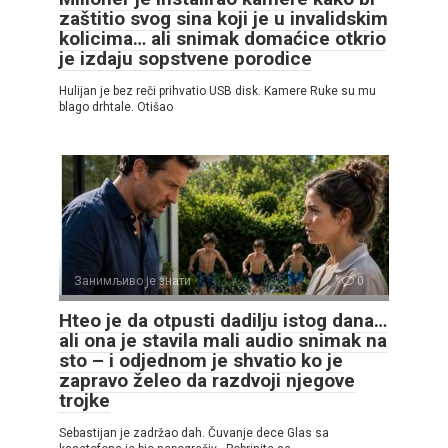
zaštitio svog sina koji je u invalidskim
kolicima… ali snimak domaćice otkrio
je izdaju sopstvene porodice
Hulijan je bez reči prihvatio USB disk. Kamere Ruke su mu
blago drhtale. Otišao
Занимљиво је знати
0
Hteo je da otpusti dadilju istog dana…
ali ona je stavila mali audio snimak na
sto – i odjednom je shvatio ko je
zapravo želeo da razdvoji njegove
trojke
Sebastijan je zadržao dah. Čuvanje dece Glas sa