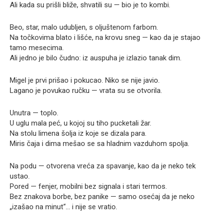
Ali kada su prišli bliže, shvatili su — bio je to kombi.
Beo, star, malo udubljen, s oljuštenom farbom.
Na točkovima blato i lišće, na krovu sneg — kao da je stajao
tamo mesecima.
Ali jedno je bilo čudno: iz auspuha je izlazio tanak dim.
Migel je prvi prišao i pokucao. Niko se nije javio.
Lagano je povukao ručku — vrata su se otvorila.
Unutra — toplo.
U uglu mala peć, u kojoj su tiho pucketali žar.
Na stolu limena šolja iz koje se dizala para.
Miris čaja i dima mešao se sa hladnim vazduhom spolja.
Na podu — otvorena vreća za spavanje, kao da je neko tek
ustao.
Pored — fenjer, mobilni bez signala i stari termos.
Bez znakova borbe, bez panike — samo osećaj da je neko
„izašao na minut“… i nije se vratio.