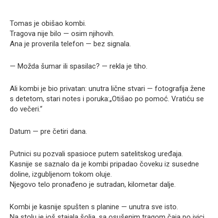
Tomas je obišao kombi.
Tragova nije bilo — osim njihovih.
Ana je proverila telefon — bez signala.
— Možda šumar ili spasilac? — rekla je tiho.
Ali kombi je bio privatan: unutra lične stvari — fotografija žene
s detetom, stari notes i poruka:„Otišao po pomoć. Vratiću se
do večeri.“
Datum — pre četiri dana.
Putnici su pozvali spasioce putem satelitskog uređaja.
Kasnije se saznalo da je kombi pripadao čoveku iz susedne
doline, izgubljenom tokom oluje.
Njegovo telo pronađeno je sutradan, kilometar dalje.
Kombi je kasnije spušten s planine — unutra sve isto.
Na stolu je još stajala šolja, sa osušenim tragom čaja po ivici.