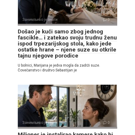
Занимљиво је знати
0
Došao je kući samo zbog jednog
fascikle… i zatekao svoju trudnu ženu
ispod trpezarijskog stola, kako jede
ostatke hrane – njene suze su otkrile
tajnu njegove porodice
U bolnici, Marijana je jedva mogla da zadrži suze.
Čovečanstvo i društvo Sebastijan je
Занимљиво је знати
0
Milioner je instalirao kamere kako bi