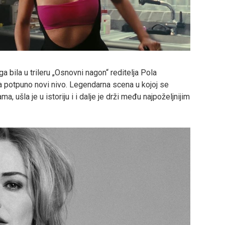
a bila u trileru „Osnovni nagon“ reditelja Pola
na potpuno novi nivo. Legendarna scena u kojoj se
ma, ušla je u istoriju i i dalje je drži među najpoželjnijim