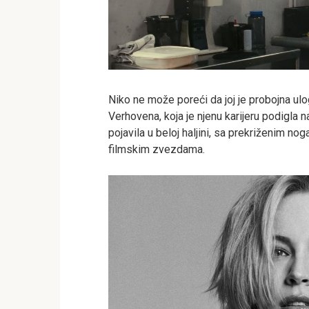
Niko ne može poreći da joj je probojna ulog
Verhovena, koja je njenu karijeru podigla 
pojavila u beloj haljini, sa prekriženim noga
filmskim zvezdama.