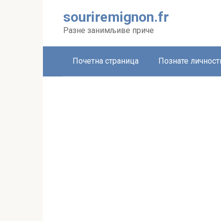
Skip
souriremignon.fr
to
content
Разне занимљиве приче
Почетна страница
Познате личност