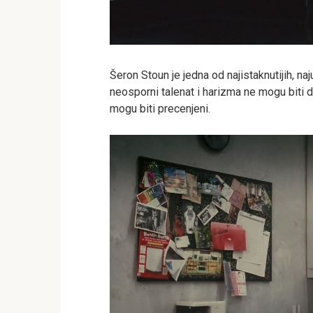
Šeron Stoun je jedna od najistaknutijih, naj
neosporni talenat i harizma ne mogu biti do
mogu biti precenjeni.