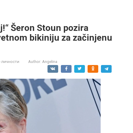
j!“ Šeron Stoun pozira
vetnom bikiniju za začinjenu
 личности
Author:
Angelina