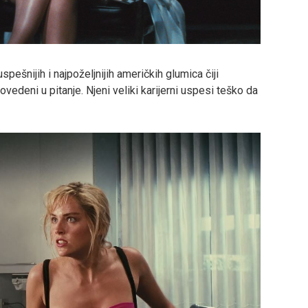
uspešnijih i najpoželjnijih američkih glumica čiji
vedeni u pitanje. Njeni veliki karijerni uspesi teško da