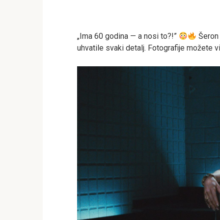
„Ima 60 godina — a nosi to?!”
Šeron 
uhvatile svaki detalj. Fotografije možete 