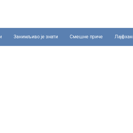
и
Занимљиво је знати
Смешне приче
Лајфхак