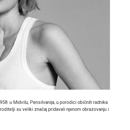
958. u Midvilu, Pensilvanija, u porodici običnih radnika.
roditelji su veliki značaj pridavali njenom obrazovanju i