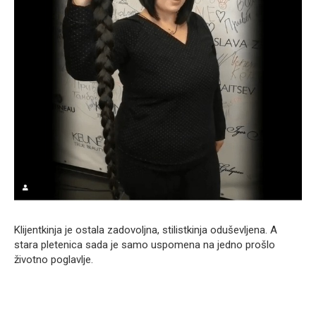
Klijentkinja je ostala zadovoljna, stilistkinja oduševljena. A
stara pletenica sada je samo uspomena na jedno prošlo
životno poglavlje.