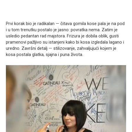
Prvi korak bio je radikalan — čitava gomila kose pala je na pod
i u tom trenutku postalo je jasno: povratka nema. Zatim je
usledio pedantan rad majstora. Frizura je dobila oblik, gusti
pramenovi pažljivo su istanjeni kako bi kosa izgledala lagano i
uredno. Završni detalj — stilizovanje, zahvaljujući kojem je
kosa postala glatka, sjajna i puna života.