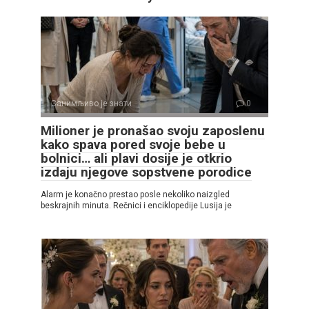
Занимљиво је знати
0
Milioner je pronašao svoju zaposlenu
kako spava pored svoje bebe u
bolnici… ali plavi dosije je otkrio
izdaju njegove sopstvene porodice
Alarm je konačno prestao posle nekoliko naizgled
beskrajnih minuta. Rečnici i enciklopedije Lusija je