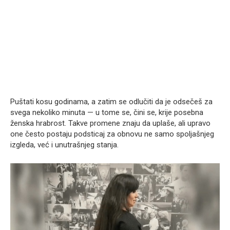
Puštati kosu godinama, a zatim se odlučiti da je odsečeš za
svega nekoliko minuta — u tome se, čini se, krije posebna
ženska hrabrost. Takve promene znaju da uplaše, ali upravo
one često postaju podsticaj za obnovu ne samo spoljašnjeg
izgleda, već i unutrašnjeg stanja.