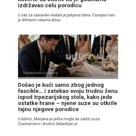
izdržavao celu porodicu
U sali za sastanke vladala je potpuna tišina. Časopisi Ivan
je drhtavim rukama držao
Занимљиво је знати
0
Došao je kući samo zbog jednog
fascikle… i zatekao svoju trudnu ženu
ispod trpezarijskog stola, kako jede
ostatke hrane – njene suze su otkrile
tajnu njegove porodice
U bolnici, Marijana je jedva mogla da zadrži suze.
Čovečanstvo i društvo Sebastijan je