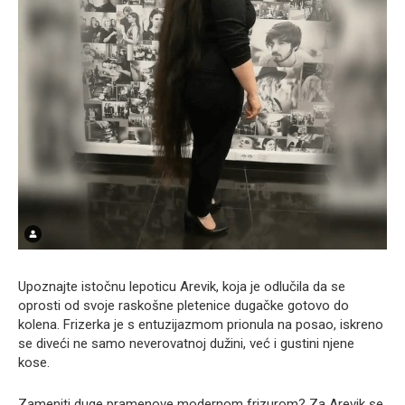
Upoznajte istočnu lepoticu Arevik, koja je odlučila da se
oprosti od svoje raskošne pletenice dugačke gotovo do
kolena. Frizerka je s entuzijazmom prionula na posao, iskreno
se diveći ne samo neverovatnoj dužini, već i gustini njene
kose.
Zameniti duge pramenove modernom frizurom? Za Arevik se