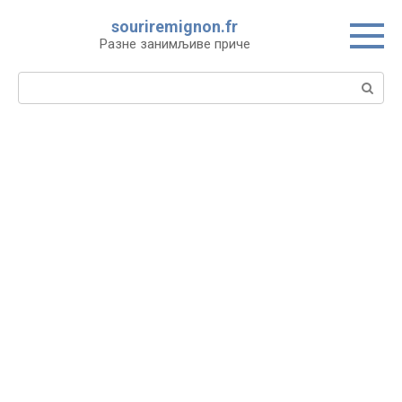
Skip
souriremignon.fr
to
Разне занимљиве приче
content
Search: