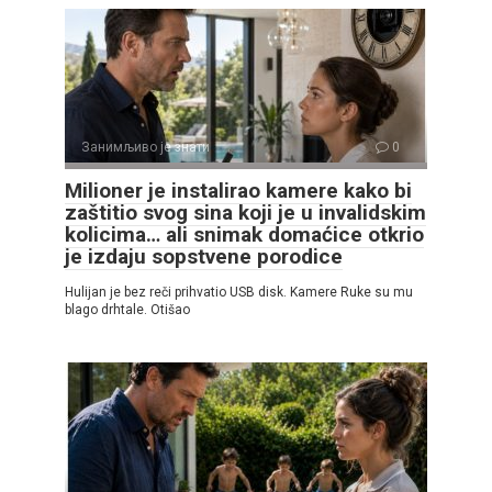
Занимљиво је знати
0
Milioner je instalirao kamere kako bi
zaštitio svog sina koji je u invalidskim
kolicima… ali snimak domaćice otkrio
je izdaju sopstvene porodice
Hulijan je bez reči prihvatio USB disk. Kamere Ruke su mu
blago drhtale. Otišao