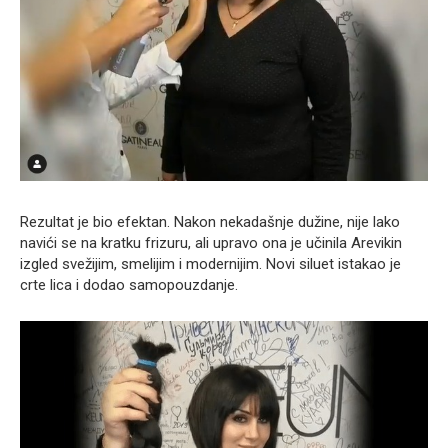
Rezultat je bio efektan. Nakon nekadašnje dužine, nije lako
navići se na kratku frizuru, ali upravo ona je učinila Arevikin
izgled svežijim, smelijim i modernijim. Novi siluet istakao je
crte lica i dodao samopouzdanje.