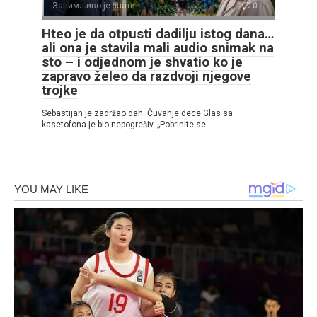
Занимљиво је знати
0
Hteo je da otpusti dadilju istog dana…
ali ona je stavila mali audio snimak na
sto – i odjednom je shvatio ko je
zapravo želeo da razdvoji njegove
trojke
Sebastijan je zadržao dah. Čuvanje dece Glas sa
kasetofona je bio nepogrešiv. „Pobrinite se