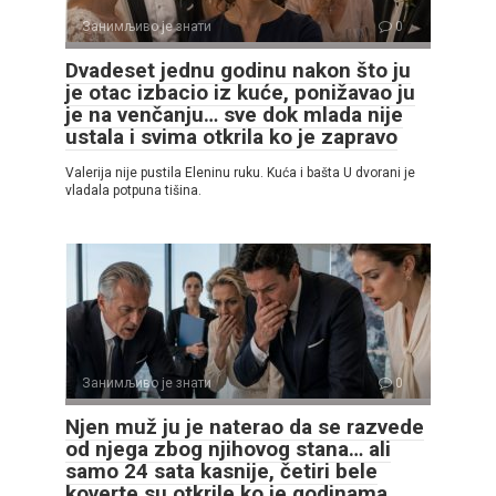
Занимљиво је знати
0
Dvadeset jednu godinu nakon što ju
je otac izbacio iz kuće, ponižavao ju
je na venčanju… sve dok mlada nije
ustala i svima otkrila ko je zapravo
Valerija nije pustila Eleninu ruku. Kuća i bašta U dvorani je
vladala potpuna tišina.
Занимљиво је знати
0
Njen muž ju je naterao da se razvede
od njega zbog njihovog stana… ali
samo 24 sata kasnije, četiri bele
koverte su otkrile ko je godinama