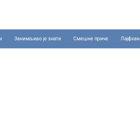
и
Занимљиво је знати
Смешне приче
Лајфхак