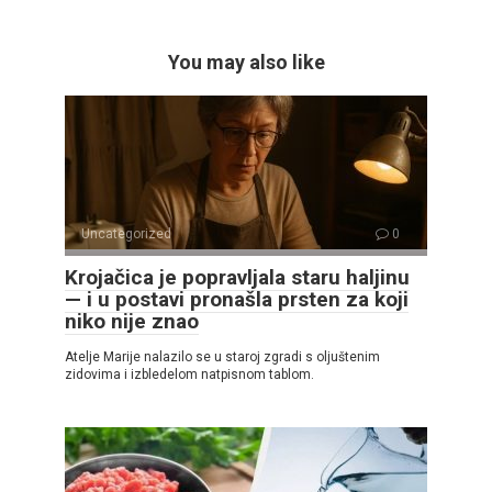
You may also like
Uncategorized
0
Krojačica je popravljala staru haljinu
— i u postavi pronašla prsten za koji
niko nije znao
Atelje Marije nalazilo se u staroj zgradi s oljuštenim
zidovima i izbledelom natpisnom tablom.