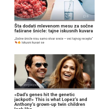
Uncategorized
0
Šta dodati mlevenom mesu za sočne
faširane šnicle: tajne iskusnih kuvara
„Sočne šnicle nisu samo stvar sreće — već tajnog recepta“
Iskusni kuvari se
Uncategorized
0
«Dad’s genes hit the genetic
jackpot!» This is what Lopez’s and
Anthony’s grown-up twin children