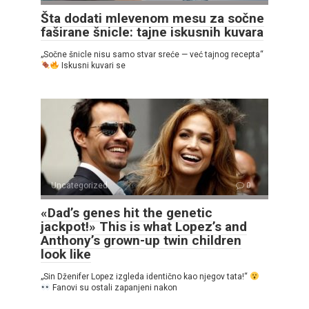
Šta dodati mlevenom mesu za sočne
faširane šnicle: tajne iskusnih kuvara
„Sočne šnicle nisu samo stvar sreće — već tajnog recepta“
Iskusni kuvari se
Uncategorized
0
«Dad’s genes hit the genetic
jackpot!» This is what Lopez’s and
Anthony’s grown-up twin children
look like
„Sin Dženifer Lopez izgleda identično kao njegov tata!“
Fanovi su ostali zapanjeni nakon