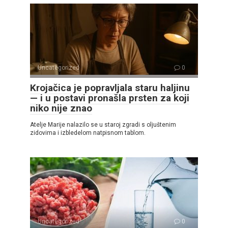
Uncategorized
0
Krojačica je popravljala staru haljinu
— i u postavi pronašla prsten za koji
niko nije znao
Atelje Marije nalazilo se u staroj zgradi s oljuštenim
zidovima i izbledelom natpisnom tablom.
Uncategorized
0