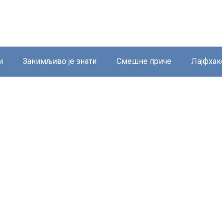
и
Занимљиво је знати
Смешне приче
Лајфхак