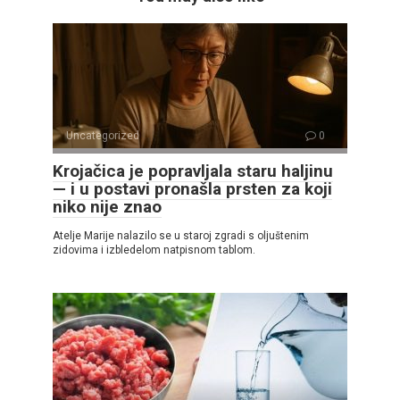
Uncategorized
0
Krojačica je popravljala staru haljinu
— i u postavi pronašla prsten za koji
niko nije znao
Atelje Marije nalazilo se u staroj zgradi s oljuštenim
zidovima i izbledelom natpisnom tablom.