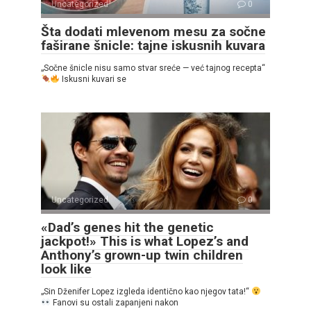
Uncategorized
0
Šta dodati mlevenom mesu za sočne
faširane šnicle: tajne iskusnih kuvara
„Sočne šnicle nisu samo stvar sreće — već tajnog recepta“
Iskusni kuvari se
Uncategorized
0
«Dad’s genes hit the genetic
jackpot!» This is what Lopez’s and
Anthony’s grown-up twin children
look like
„Sin Dženifer Lopez izgleda identično kao njegov tata!“
Fanovi su ostali zapanjeni nakon