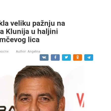
kla veliku pažnju na
 Klunija u haljini
umčevog lica
ности
Author:
Angelina