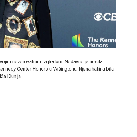
svojim neverovatnim izgledom. Nedavno je nosila
Kennedy Center Honors u Vašingtonu. Njena haljina bila
ža Klunija.