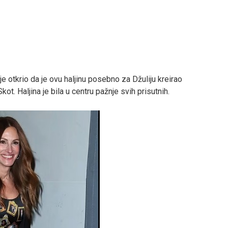
 otkrio da je ovu haljinu posebno za Džuliju kreirao
. Haljina je bila u centru pažnje svih prisutnih.