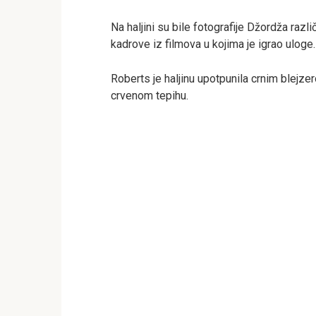
Na haljini su bile fotografije Džordža različ
kadrove iz filmova u kojima je igrao uloge.
Roberts je haljinu upotpunila crnim blejze
crvenom tepihu.