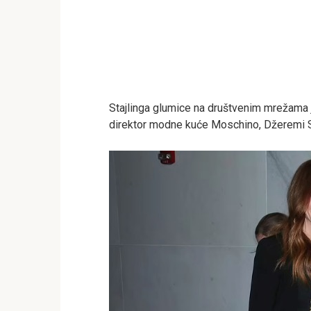
Stajlinga glumice na društvenim mrežama je
direktor modne kuće Moschino, Džeremi Skot