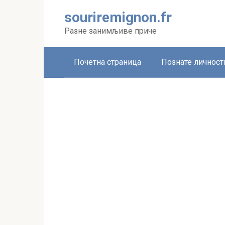
Skip
souriremignon.fr
to
content
Разне занимљиве приче
Почетна страница
Познате личност