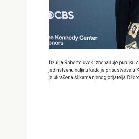
Džulija Roberts uvek iznenađuje publiku 
jedinstvenu haljinu kada je prisustvovala 
je ukrašena slikama njenog prijatelja Džord