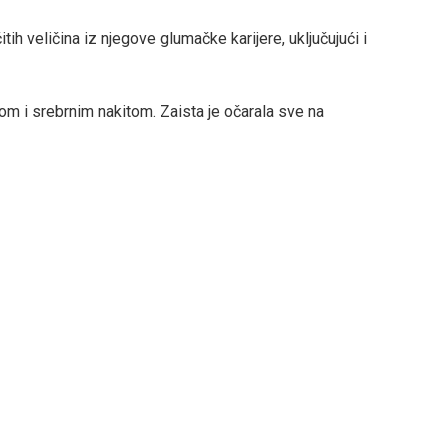
itih veličina iz njegove glumačke karijere, uključujući i
rom i srebrnim nakitom. Zaista je očarala sve na