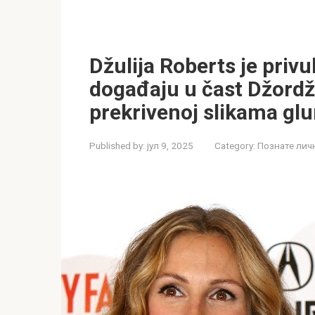
Džulija Roberts je privu
događaju u čast Džordža
prekrivenoj slikama gl
Published by:
јул 9, 2025
Category:
Познате лич