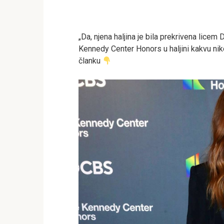
„Da, njena haljina je bila prekrivena licem 
Kennedy Center Honors u haljini kakvu nik
članku