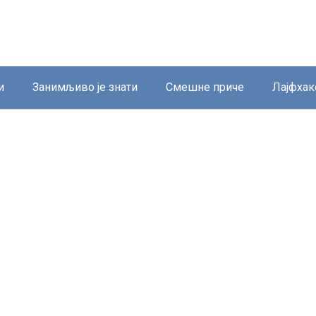
и
Занимљиво је знати
Смешне приче
Лајфхак