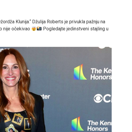
Džordža Klunija.“ Džulija Roberts je privukla pažnju na
o nije očekivao
Pogledajte jedinstveni stajling u