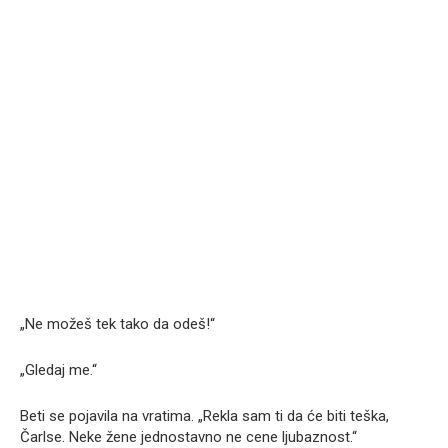
„Ne možeš tek tako da odeš!“
„Gledaj me.“
Beti se pojavila na vratima. „Rekla sam ti da će biti teška,
Čarlse. Neke žene jednostavno ne cene ljubaznost.“