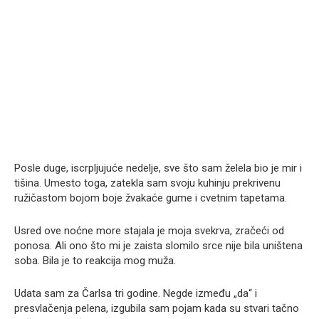
Posle duge, iscrpljujuće nedelje, sve što sam želela bio je mir i
tišina. Umesto toga, zatekla sam svoju kuhinju prekrivenu
ružičastom bojom boje žvakaće gume i cvetnim tapetama.
Usred ove noćne more stajala je moja svekrva, zračeći od
ponosa. Ali ono što mi je zaista slomilo srce nije bila uništena
soba. Bila je to reakcija mog muža.
Udata sam za Čarlsa tri godine. Negde između „da“ i
presvlačenja pelena, izgubila sam pojam kada su stvari tačno