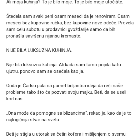
Ali moja kuhinja? To je bilo moje. To je bilo moje utočište.
Štedela sam svaki peni osam meseci da je renoviram. Osam
meseci bez kupovine ručka, bez kupovine nove odeće. Provela
sam celu subotu u prodavnici gvožđarije samo da bih
pronašla savršenu nijansu kremaste.
NIJE BILA LUKSUZNA KUHINJA.
Nije bila luksuzna kuhinja. Ali kada sam tamo popila kafu
ujutru, ponovo sam se osećala kao ja.
Onda je Čarlsu pala na pamet briljantna ideja da reši naše
probleme tako što će pozvati svoju majku, Beti, da se useli
kod nas.
„Ona može da pomogne sa blizancima“, rekao je, kao da je to
najlogičnija stvar na svetu.
Beti je stigla u utorak sa četiri kofera i mišljenjem o svemu: