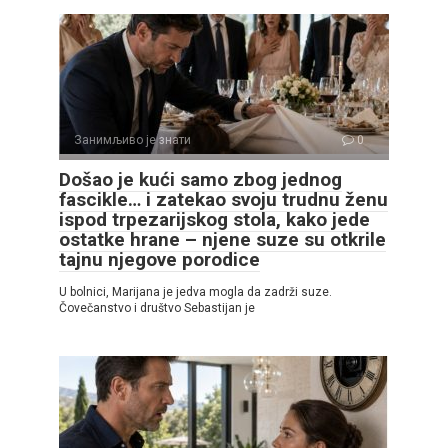
Занимљиво је знати
0
Došao je kući samo zbog jednog
fascikle… i zatekao svoju trudnu ženu
ispod trpezarijskog stola, kako jede
ostatke hrane – njene suze su otkrile
tajnu njegove porodice
U bolnici, Marijana je jedva mogla da zadrži suze.
Čovečanstvo i društvo Sebastijan je