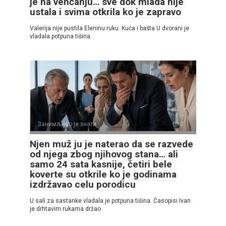
je na venčanju… sve dok mlada nije
ustala i svima otkrila ko je zapravo
Valerija nije pustila Eleninu ruku. Kuća i bašta U dvorani je
vladala potpuna tišina.
Занимљиво је знати
0
Njen muž ju je naterao da se razvede
od njega zbog njihovog stana… ali
samo 24 sata kasnije, četiri bele
koverte su otkrile ko je godinama
izdržavao celu porodicu
U sali za sastanke vladala je potpuna tišina. Časopisi Ivan
je drhtavim rukama držao