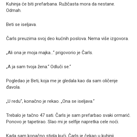
Kuhinja će biti prefarbana. Ružičasta mora da nestane.
Odmah.
Beti se iseljava.
Čarls preuzima svoj deo kućnih poslova. Nema više izgovora.
„Ali ona je moja majka…“ prigovorio je Čarls.
„A ja sam tvoja žena.“ Odluči se.“
Pogledao je Beti, koja me je gledala kao da sam oličenje
đavola.
„U redu“, konačno je rekao. „Ona se iseljava.“
Trebalo je tačno 47 sati. Čarls je sam prefarbao svaki ormarić.
Ponovo je tapetirao. Slao mi je selfije napretka cele noći.
Kada sam konačno stigla kući, Čarls je čekao u kuhinji.