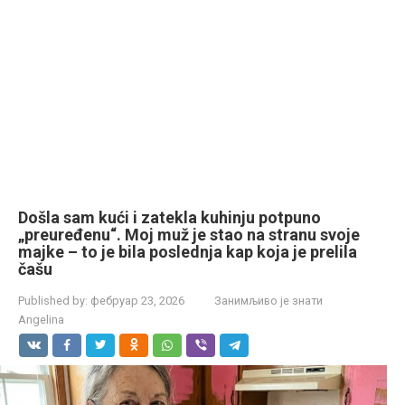
Došla sam kući i zatekla kuhinju potpuno
„preuređenu“. Moj muž je stao na stranu svoje
majke – to je bila poslednja kap koja je prelila
čašu
Published by:
фебруар 23, 2026
Занимљиво је знати
Angelina