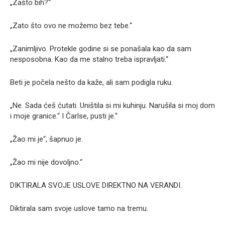
„Zašto bih?“
„Zato što ovo ne možemo bez tebe.“
„Zanimljivo. Protekle godine si se ponašala kao da sam
nesposobna. Kao da me stalno treba ispravljati.“
Beti je počela nešto da kaže, ali sam podigla ruku.
„Ne. Sada ćeš ćutati. Uništila si mi kuhinju. Narušila si moj dom
i moje granice.“ I Čarlse, pusti je.“
„Žao mi je“, šapnuo je.
„Žao mi nije dovoljno.“
DIKTIRALA SVOJE USLOVE DIREKTNO NA VERANDI.
Diktirala sam svoje uslove tamo na tremu.