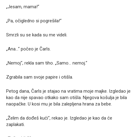
„Jesam, mama!“
„Pa, očigledno si pogrešila!“
Smrzli su se kada su me videli.
„Ana…“ počeo je Čarls.
„Nemoj“, rekla sam tiho. „Samo… nemoj.“
Zgrabila sam svoje papire i otišla.
Petog dana, Čarls je stajao na vratima moje majke. Izgledao je
kao da nije spavao otkako sam otišla. Njegova košulja je bila
naopačke. U kosi mu je bila zalepljena hrana za bebe.
„Želim da dođeš kući“, rekao je. Izgledao je kao da će
zaplakati.