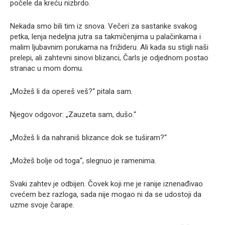
počele da kreću nizbrdo.
Nekada smo bili tim iz snova. Večeri za sastanke svakog
petka, lenja nedeljna jutra sa takmičenjima u palačinkama i
malim ljubavnim porukama na frižideru. Ali kada su stigli naši
prelepi, ali zahtevni sinovi blizanci, Čarls je odjednom postao
stranac u mom domu.
„Možeš li da opereš veš?“ pitala sam.
Njegov odgovor: „Zauzeta sam, dušo.“
„Možeš li da nahraniš blizance dok se tuširam?“
„Možeš bolje od toga“, slegnuo je ramenima.
Svaki zahtev je odbijen. Čovek koji me je ranije iznenađivao
cvećem bez razloga, sada nije mogao ni da se udostoji da
uzme svoje čarape.