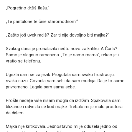
„Pogrešno držiš flašu.“
„Te pantalone te čine staromodnom.“
„Zašto još uvek radiš? Zar ti nije dovoljno biti majka?“
Svakog dana je pronalazila nešto novo za kritiku. A Čarls?
Samo je slegnuo ramenima. „To je samo mama“, rekao je i
vratio se telefonu.
Ugrizla sam se za jezik. Progutala sam svaku frustraciju,
svaku suzu. Govorila sam sebi da sam mudrija. Da je to samo
privremeno. Lagala sam samu sebe.
Prošle nedelje više nisam mogla da izdržim. Spakovala sam
blizance i odvezla se kod majke. Trebalo mi je malo prostora
da dišem.
Majka nije kritikovala. Jednostavno mi je oduzela jedno od