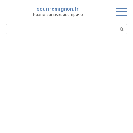
Skip
souriremignon.fr
to
Разне занимљиве приче
content
Search: