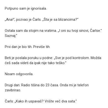
Potpuno sam je ignorisala.
„Ana!“, pozvao je Čarls. „Šta je sa blizancima?“
Ostala sam da stojim na vratima. „I oni su tvoji sinovi, Čarlse.“
Saznaj.“
Prvi dan je bio tih. Previše tih.
Beti je poslala poruku u podne: „Sve je pod kontrolom. Možda
ćeš sada videti da ipak nije tako teško.“
Nisam odgovorila.
Drugi dan: Radio tišina do 23 časa. Onda mi je telefon
zavibrirao.
Čarls: „Kako ih uspavaš? Vrište već dva sata.“