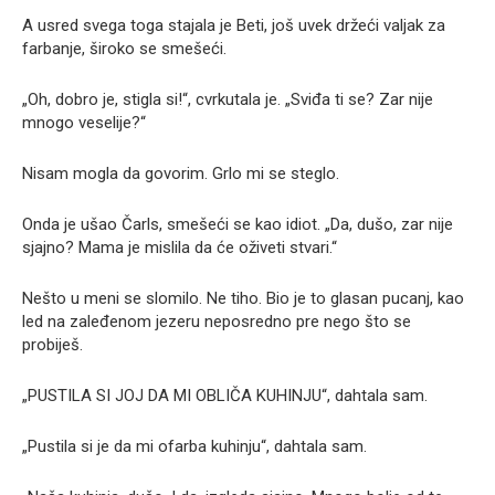
A usred svega toga stajala je Beti, još uvek držeći valjak za
farbanje, široko se smešeći.
„Oh, dobro je, stigla si!“, cvrkutala je. „Sviđa ti se? Zar nije
mnogo veselije?“
Nisam mogla da govorim. Grlo mi se steglo.
Onda je ušao Čarls, smešeći se kao idiot. „Da, dušo, zar nije
sjajno? Mama je mislila da će oživeti stvari.“
Nešto u meni se slomilo. Ne tiho. Bio je to glasan pucanj, kao
led na zaleđenom jezeru neposredno pre nego što se
probiješ.
„PUSTILA SI JOJ DA MI OBLIČA KUHINJU“, dahtala sam.
„Pustila si je da mi ofarba kuhinju“, dahtala sam.