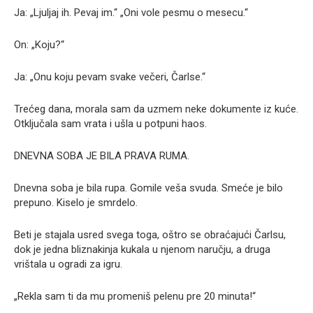
Ja: „Ljuljaj ih. Pevaj im.“ „Oni vole pesmu o mesecu.“
On: „Koju?“
Ja: „Onu koju pevam svake večeri, Čarlse.“
Trećeg dana, morala sam da uzmem neke dokumente iz kuće.
Otključala sam vrata i ušla u potpuni haos.
DNEVNA SOBA JE BILA PRAVA RUMA.
Dnevna soba je bila rupa. Gomile veša svuda. Smeće je bilo
prepuno. Kiselo je smrdelo.
Beti je stajala usred svega toga, oštro se obraćajući Čarlsu,
dok je jedna bliznakinja kukala u njenom naručju, a druga
vrištala u ogradi za igru.
„Rekla sam ti da mu promeniš pelenu pre 20 minuta!“