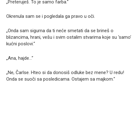
„Preteruješ. To je samo farba.“
Okrenula sam se i pogledala ga pravo u oči.
„Onda sam sigurna da ti neće smetati da se brineš o
blizancima, hrani, vešu i svim ostalim stvarima koje su ‘samo’
kućni poslovi.“
„Ana, hajde…“
„Ne, Čarlse. Hteo si da donosiš odluke bez mene? U redu!
Onda se suoči sa posledicama. Ostajem sa majkom.“