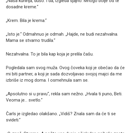
„Naša kuhinja, dušo. I da, izgleda sjajno. Mnogo bolje od te
dosadne kreme.“
„Krem. Bila je krema.“
„Isto je.“ Odmahnuo je odmah. „Hajde, ne budi nezahvalna.
Mama se stvarno trudila.“
Nezahvalna. To je bila kap koja je prelila čašu.
Pogledala sam svog muža. Ovog čoveka koji je obećao da će
mi biti partner, a koji je sada dozvoljavao svojoj majci da me
izbriše iz mog doma. I osmehnula sam se.
„Apsolutno si u pravu“, rekla sam nežno. „Hvala ti puno, Beti.
Veoma je… svetlo.“
Čarls je izgledao olakšano. „Vidiš? Znala sam da će ti se
svideti.“