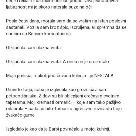
dece i rekla mi da radim odličan posao. Ova jednostavna
ljubaznost mi je skoro naterala suze na oči.
Posle četiri dana, morala sam da se vratim na hitan poslovni
sastanak. Vozila sam kroz špic, iscrpljena, ali spremna da se
suočim sa Betinim komentarima.
Otključala sam ulazna vrata.
Otključala sam ulazna vrata. A onda mi je srce stalo.
Moja prelepa, mukotrpno čuvana kuhinja… je NESTALA.
Umesto toga, soba je izgledala kao grozničavi san
petogodišnjaka. Zidovi su bili oblepljeni drečavim cvetnim
tapetama. Moji kremasti ormarići – koje sam tako pažljivo
odabrala – sada su bili ofarbani u agresivnu ružičastu boju
žvakaće gume.
Izgledalo je kao da je Barbi povraćala u mojoj kuhinji.