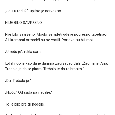
„Je li u redu?“, upitao je nervozno.
NIJE BILO SAVRŠENO.
Nije bilo savršeno. Moglo se videti gde je pogrešno tapetirao.
Ali kremasti ormarići su se vratili. Ponovo su bili moji.
„U redu je“, rekla sam.
Izdahnuo je kao da je danima zadržavao dah. „Žao mi je, Ana.
Trebalo je da te pitam. Trebalo je da te branim.“
„Da. Trebalo je.“
„Hoću.“ Od sada pa nadalje.“
To je bilo pre tri nedelje.