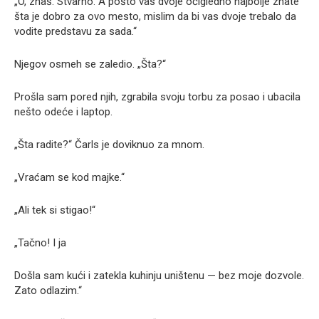
„O, znaš. Stvarno. A pošto vas dvoje očigledno najbolje znate
šta je dobro za ovo mesto, mislim da bi vas dvoje trebalo da
vodite predstavu za sada.“
Njegov osmeh se zaledio. „Šta?“
Prošla sam pored njih, zgrabila svoju torbu za posao i ubacila
nešto odeće i laptop.
„Šta radite?“ Čarls je doviknuo za mnom.
„Vraćam se kod majke.“
„Ali tek si stigao!“
„Tačno! I ja
Došla sam kući i zatekla kuhinju uništenu — bez moje dozvole.
Zato odlazim.“