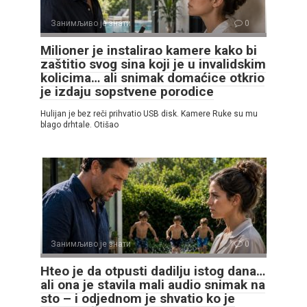
Занимљиво је знати
0
Milioner je instalirao kamere kako bi
zaštitio svog sina koji je u invalidskim
kolicima… ali snimak domaćice otkrio
je izdaju sopstvene porodice
Hulijan je bez reči prihvatio USB disk. Kamere Ruke su mu
blago drhtale. Otišao
Занимљиво је знати
0
Hteo je da otpusti dadilju istog dana…
ali ona je stavila mali audio snimak na
sto – i odjednom je shvatio ko je