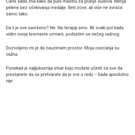
Čarls sada zna kako da puni mašinu za pranje sudova. Menja
pelene bez očekivanja medalje. Beti zove, ali više ne svraća
samo tako.
Da li je sve savršeno? Ne. Na terapiji smo. Ali svaki put kada
vidim svoje kremaste ormare, podsetim se nečeg važnog:
Dozvoljeno mi je da zauzimam prostor. Moja osećanja su
važna.
Ponekad je najljubaznija stvar koju možete učiniti za sve da
prestanete da se pretvarate da je sve u redu – kada apsolutno
nije.