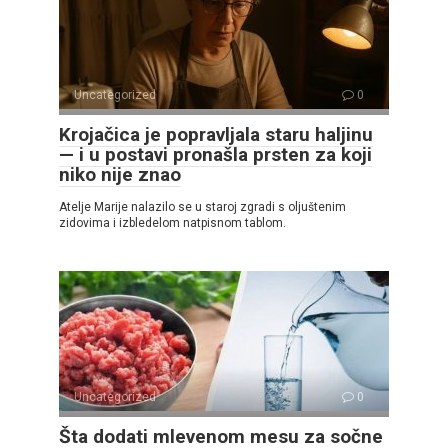
Uncategorized
0
Krojačica je popravljala staru haljinu
— i u postavi pronašla prsten za koji
niko nije znao
Atelje Marije nalazilo se u staroj zgradi s oljuštenim
zidovima i izbledelom natpisnom tablom.
Uncategorized
0
Šta dodati mlevenom mesu za sočne