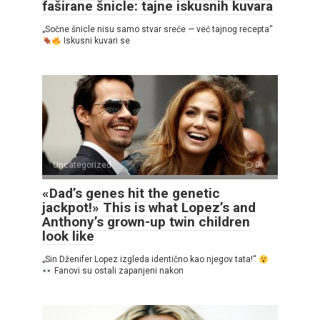
faširane šnicle: tajne iskusnih kuvara
„Sočne šnicle nisu samo stvar sreće — već tajnog recepta“
Iskusni kuvari se
Uncategorized
0
«Dad’s genes hit the genetic
jackpot!» This is what Lopez’s and
Anthony’s grown-up twin children
look like
„Sin Dženifer Lopez izgleda identično kao njegov tata!“
Fanovi su ostali zapanjeni nakon