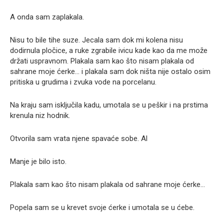
A onda sam zaplakala.
Nisu to bile tihe suze. Jecala sam dok mi kolena nisu
dodirnula pločice, a ruke zgrabile ivicu kade kao da me može
držati uspravnom. Plakala sam kao što nisam plakala od
sahrane moje ćerke… i plakala sam dok ništa nije ostalo osim
pritiska u grudima i zvuka vode na porcelanu.
Na kraju sam isključila kadu, umotala se u peškir i na prstima
krenula niz hodnik.
Otvorila sam vrata njene spavaće sobe. Al
Manje je bilo isto.
Plakala sam kao što nisam plakala od sahrane moje ćerke…
Popela sam se u krevet svoje ćerke i umotala se u ćebe.