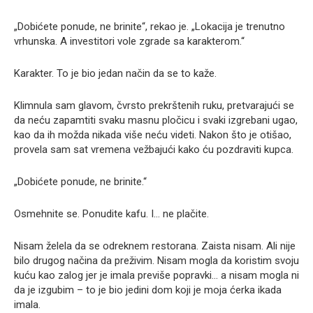
„Dobićete ponude, ne brinite“, rekao je. „Lokacija je trenutno
vrhunska. A investitori vole zgrade sa karakterom.“
Karakter. To je bio jedan način da se to kaže.
Klimnula sam glavom, čvrsto prekrštenih ruku, pretvarajući se
da neću zapamtiti svaku masnu pločicu i svaki izgrebani ugao,
kao da ih možda nikada više neću videti. Nakon što je otišao,
provela sam sat vremena vežbajući kako ću pozdraviti kupca.
„Dobićete ponude, ne brinite.“
Osmehnite se. Ponudite kafu. I… ne plačite.
Nisam želela da se odreknem restorana. Zaista nisam. Ali nije
bilo drugog načina da preživim. Nisam mogla da koristim svoju
kuću kao zalog jer je imala previše popravki… a nisam mogla ni
da je izgubim – to je bio jedini dom koji je moja ćerka ikada
imala.