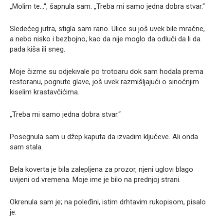
„Molim te…“, šapnula sam. „Treba mi samo jedna dobra stvar.“
Sledećeg jutra, stigla sam rano. Ulice su još uvek bile mračne,
a nebo nisko i bezbojno, kao da nije moglo da odluči da li da
pada kiša ili sneg.
Moje čizme su odjekivale po trotoaru dok sam hodala prema
restoranu, pognute glave, još uvek razmišljajući o sinoćnjim
kiselim krastavčićima.
„Treba mi samo jedna dobra stvar.“
Posegnula sam u džep kaputa da izvadim ključeve. Ali onda
sam stala.
Bela koverta je bila zalepljena za prozor, njeni uglovi blago
uvijeni od vremena. Moje ime je bilo na prednjoj strani.
Okrenula sam je; na poleđini, istim drhtavim rukopisom, pisalo
je: