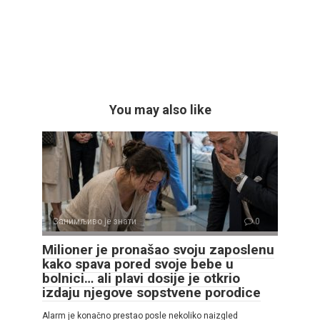
You may also like
Занимљиво је знати
0
Milioner je pronašao svoju zaposlenu
kako spava pored svoje bebe u
bolnici… ali plavi dosije je otkrio
izdaju njegove sopstvene porodice
Alarm je konačno prestao posle nekoliko naizgled