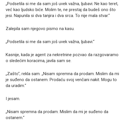
„Podsetila si me da sam još uvek važna, ljubavi. Ne kao teret,
već kao ljudsko biće. Molim te, ne prestaj da budeš ono što
jesi. Napunila si dva tanjira i dva srca. To nije mala stvar.“
Zalepila sam njegovo pismo na kasu.
„Podsetila si me da sam još uvek važna, ljubavi.“
Kasnije, kada je agent za nekretnine pozvao da razgovaramo
o sledećim koracima, javila sam se.
„Zašto“, rekla sam. „Nisam spremna da prodam. Mislim da mi
je suđeno da ostanem. Prodaću svoj venčani nakit. Mogu to
da uradim.“
I jesam.
„Nisam spremna da prodam. Mislim da mi je suđeno da
ostanem.“