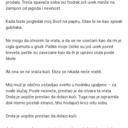
prodala. Treća spavaća soba niz hodnik još uvek miriše na
šampon od jagoda i nevinost.
Kada biste pogledali moj život na papiru, čitao bi se kao spisak
gubitaka.
Ne mogu da otvorim ta vrata, a da se ne osećam kao da mi je
cigla gurnuta u grudi. Patike moje ćerke su još uvek pored
kreveta, pertle su zavezane kao da ih je upravo izula posle
škole.
Ali ona se ne vraća kući. Eliza se nikada neće vratiti.
Moj muž je obično ostavljao svetlo u hodniku upaljeno – za
svaki slučaj. Posle nesreće, prestao je da otvara ta vrata.
Onda je uopšte prestao da dolazi kući. Tuga nas je ispraznila
dok nismo postali stranci, tiho hodajući kroz istu sobu.
Onda je uopšte prestao da dolazi kući.