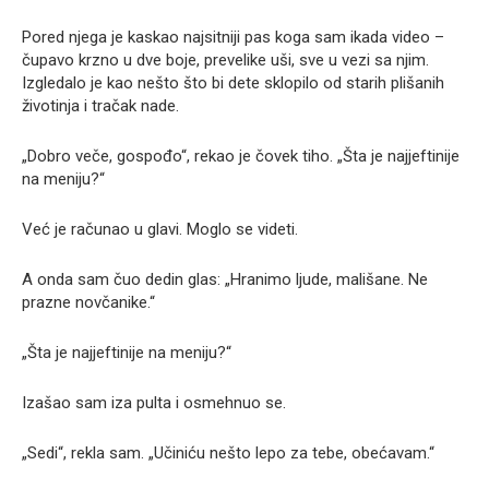
Pored njega je kaskao najsitniji pas koga sam ikada video –
čupavo krzno u dve boje, prevelike uši, sve u vezi sa njim.
Izgledalo je kao nešto što bi dete sklopilo od starih plišanih
životinja i tračak nade.
„Dobro veče, gospođo“, rekao je čovek tiho. „Šta je najjeftinije
na meniju?“
Već je računao u glavi. Moglo se videti.
A onda sam čuo dedin glas: „Hranimo ljude, mališane. Ne
prazne novčanike.“
„Šta je najjeftinije na meniju?“
Izašao sam iza pulta i osmehnuo se.
„Sedi“, rekla sam. „Učiniću nešto lepo za tebe, obećavam.“