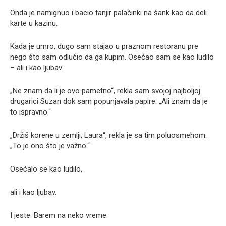
Onda je namignuo i bacio tanjir palačinki na šank kao da deli
karte u kazinu.
Kada je umro, dugo sam stajao u praznom restoranu pre
nego što sam odlučio da ga kupim. Osećao sam se kao ludilo
– ali i kao ljubav.
„Ne znam da li je ovo pametno“, rekla sam svojoj najboljoj
drugarici Suzan dok sam popunjavala papire. „Ali znam da je
to ispravno.“
„Držiš korene u zemlji, Laura“, rekla je sa tim poluosmehom.
„To je ono što je važno.“
Osećalo se kao ludilo,
ali i kao ljubav.
I jeste. Barem na neko vreme.