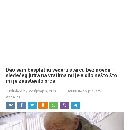
Dao sam besplatnu večeru starcu bez novca –
sledećeg jutra na vratima mi je visilo nešto što
mi je zaustavilo srce
Published by:
фебруар 4, 2026
Занимљиво је знати
Angelina