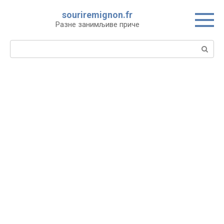
Skip
souriremignon.fr
to
Разне занимљиве приче
content
Search: