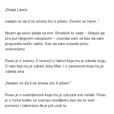
„Draga Laura,
nadam se da ti ne smeta što ti pišem. Zovem se Henri…“
Nisam ga sinoć pitala za ime. Shvativši to sada – čitajući ga
prvi put njegovim rukopisom – osećala sam se kao da sam
propustila nešto važno. Kao da sam ostavila priču
nedovršenu.
Pisao je o svemu. O nesreći u fabrici koja mu je odnela nogu.
O raku koji mu je odneo ženu Mari. I o zavisnosti koja mu je
odnela sina.
„Nadam se da ti ne smeta što ti pišem.“
Pisao je o usamljenosti koja mu je oduzela sve ostalo. Pisao
je o tome koliko se osećao nevidljivim, kao da se svet
pomerio i zaboravio da je još uvek tu.