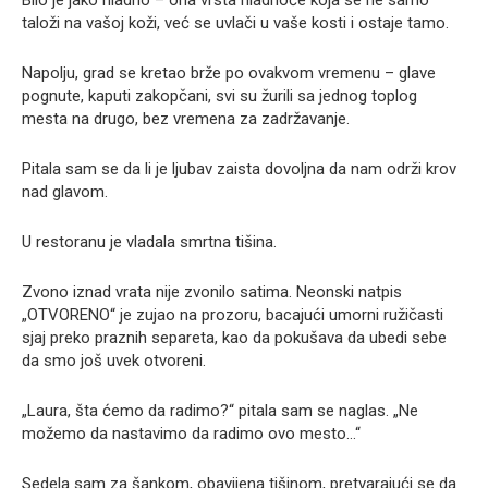
taloži na vašoj koži, već se uvlači u vaše kosti i ostaje tamo.
Napolju, grad se kretao brže po ovakvom vremenu – glave
pognute, kaputi zakopčani, svi su žurili sa jednog toplog
mesta na drugo, bez vremena za zadržavanje.
Pitala sam se da li je ljubav zaista dovoljna da nam održi krov
nad glavom.
U restoranu je vladala smrtna tišina.
Zvono iznad vrata nije zvonilo satima. Neonski natpis
„OTVORENO“ je zujao na prozoru, bacajući umorni ružičasti
sjaj preko praznih separeta, kao da pokušava da ubedi sebe
da smo još uvek otvoreni.
„Laura, šta ćemo da radimo?“ pitala sam se naglas. „Ne
možemo da nastavimo da radimo ovo mesto…“
Sedela sam za šankom, obavijena tišinom, pretvarajući se da