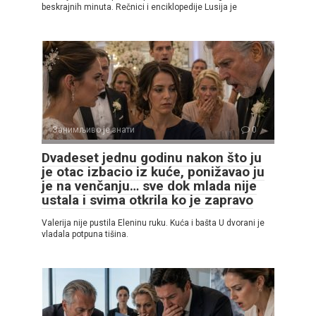
beskrajnih minuta. Rečnici i enciklopedije Lusija je
Занимљиво је знати
0
Dvadeset jednu godinu nakon što ju
je otac izbacio iz kuće, ponižavao ju
je na venčanju… sve dok mlada nije
ustala i svima otkrila ko je zapravo
Valerija nije pustila Eleninu ruku. Kuća i bašta U dvorani je
vladala potpuna tišina.