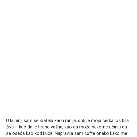
U kuhinji sam se kretala kao i ranije, dok je moja ćerka još bila
živa – kao da je hrana važna, kao da može nekome učiniti da
se oseća kao kod kuće. Napravila sam ćufte onako kako me