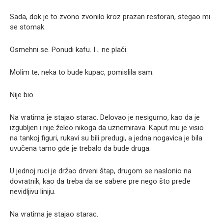
Sada, dok je to zvono zvonilo kroz prazan restoran, stegao mi
se stomak.
Osmehni se. Ponudi kafu. I… ne plači.
Molim te, neka to bude kupac, pomislila sam.
Nije bio.
Na vratima je stajao starac. Delovao je nesigurno, kao da je
izgubljen i nije želeo nikoga da uznemirava. Kaput mu je visio
na tankoj figuri, rukavi su bili predugi, a jedna nogavica je bila
uvučena tamo gde je trebalo da bude druga.
U jednoj ruci je držao drveni štap, drugom se naslonio na
dovratnik, kao da treba da se sabere pre nego što pređe
nevidljivu liniju.
Na vratima je stajao starac.