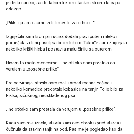
je deda naučio, sa dodatnim lukom i tankim slojem kečapa
odozgo.
„Pikls i ja smo samo želeli mesto za odmor…“
Izgnječila sam krompir ručno, dodala pravi puter i mleko i
pomešala zeleni pasulj sa belim lukom. Takođe sam zagrejala
nekoliko kriški hleba i postavila malu činiju sa puterom.
Nisam to radila mesecima – ne otkako sam prestala da
verujem u „posebne prilike“.
Pre serviranja, stavila sam mali komad mesne večice i
nekoliko komadića preostale kobasice na tanjir. To je bilo za
Piklsa, sićušnog, neusklađenog psa.
…ne otkako sam prestala da verujem u „posebne prilike“.
Kada sam sve iznela, stavila sam ceo obrok ispred starca i
čučnula da stavim tanjir na pod. Pas me je pogledao kao da