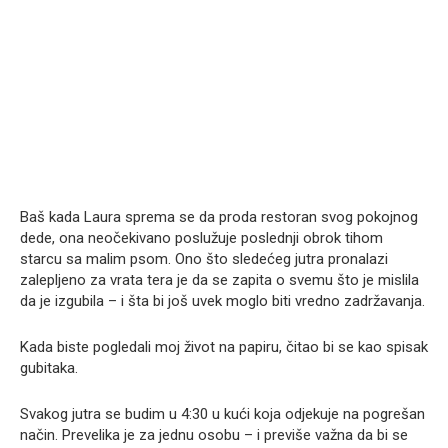
Baš kada Laura sprema se da proda restoran svog pokojnog
dede, ona neočekivano poslužuje poslednji obrok tihom
starcu sa malim psom. Ono što sledećeg jutra pronalazi
zalepljeno za vrata tera je da se zapita o svemu što je mislila
da je izgubila – i šta bi još uvek moglo biti vredno zadržavanja.
Kada biste pogledali moj život na papiru, čitao bi se kao spisak
gubitaka.
Svakog jutra se budim u 4:30 u kući koja odjekuje na pogrešan
način. Prevelika je za jednu osobu – i previše važna da bi se