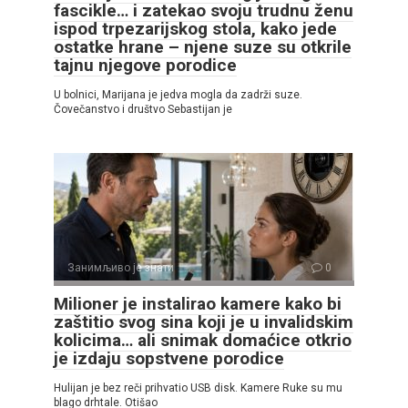
fascikle… i zatekao svoju trudnu ženu
ispod trpezarijskog stola, kako jede
ostatke hrane – njene suze su otkrile
tajnu njegove porodice
U bolnici, Marijana je jedva mogla da zadrži suze.
Čovečanstvo i društvo Sebastijan je
Занимљиво је знати
0
Milioner je instalirao kamere kako bi
zaštitio svog sina koji je u invalidskim
kolicima… ali snimak domaćice otkrio
je izdaju sopstvene porodice
Hulijan je bez reči prihvatio USB disk. Kamere Ruke su mu
blago drhtale. Otišao