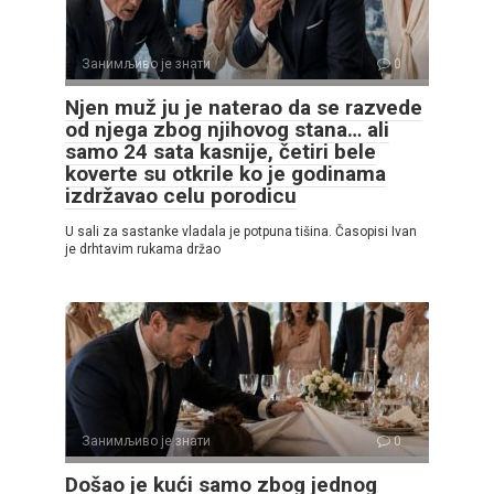
Занимљиво је знати
0
Njen muž ju je naterao da se razvede
od njega zbog njihovog stana… ali
samo 24 sata kasnije, četiri bele
koverte su otkrile ko je godinama
izdržavao celu porodicu
U sali za sastanke vladala je potpuna tišina. Časopisi Ivan
je drhtavim rukama držao
Занимљиво је знати
0
Došao je kući samo zbog jednog