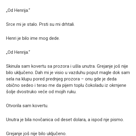
„Od Henrija.“
Srce mi je stalo. Prsti su mi drhtali.
Henri je bilo ime mog dede.
„Od Henrija.“
Skinula sam kovertu sa prozora i ušla unutra. Grejanje još nije
bilo uključeno. Dah mi je visio u vazduhu poput magle dok sam
sela na klupu pored prednjeg prozora – onu gde je deda
obično sedeo i terao me da pijem toplu čokoladu iz okrnjene
šolje dvostruko veće od mojih ruku.
Otvorila sam kovertu.
Unutra je bila novčanica od deset dolara, a ispod nje pismo.
Grejanje još nije bilo uključeno.