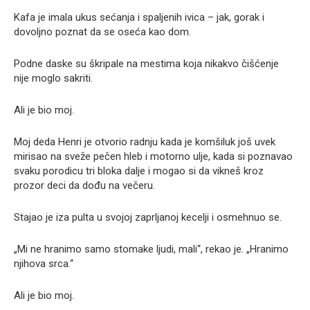
Kafa je imala ukus sećanja i spaljenih ivica – jak, gorak i
dovoljno poznat da se oseća kao dom.
Podne daske su škripale na mestima koja nikakvo čišćenje
nije moglo sakriti.
Ali je bio moj.
Moj deda Henri je otvorio radnju kada je komšiluk još uvek
mirisao na sveže pečen hleb i motorno ulje, kada si poznavao
svaku porodicu tri bloka dalje i mogao si da vikneš kroz
prozor deci da dođu na večeru.
Stajao je iza pulta u svojoj zaprljanoj kecelji i osmehnuo se.
„Mi ne hranimo samo stomake ljudi, mali“, rekao je. „Hranimo
njihova srca.“
Ali je bio moj.