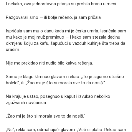
I nekako, ova jednostavna pitanja su probila branu u meni.
Razgovarali smo — ili bolje rečeno, ja sam pričala.
Ispričala sam mu o danu kada mi je ćerka umrla. Ispričala sam
mu kako je moj muž preminuo — i kako sam stezala dedinu
okrnjenu šolju za kafu, šapućući u vazduh kuhinje šta treba da
uradim.
Nije me prekidao niti nudio bilo kakva rešenja.
Samo je blago klimnuo glavom i rekao: „To je sigurno strašno
bolelo“, ili: „Žao mi je što si morala sve to da nosiš.“
Na kraju je ustao, posegnuo u kaput i izvukao nekoliko
zgužvanih novčanica.
„Žao mi je što si morala sve to da nosiš.“
„Ne“, rekla sam, odmahujući glavom. „Već si platio. Rekao sam