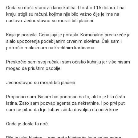
Onda su došli stanovi i lanci kafića. I tost od 15 dolara. I na
kraju, stigli su računi, kojima nije bilo važno čije je ime na
naslovu. Jednostavno su morali biti plaćeni.
Kirija je porasla. Cena jaja je porasla. Komunalno preduzeće je
slalo upozorenja podebljanim crvenim slovima. Čak sam i
potrošio maksimum na kreditnim karticama.
Preskočio sam svoj ručak i sam očistio kuhinju jer više nisam
mogao da priuštim osoblje.
Jednostavno su morali biti plaćeni.
Propadao sam. Nisam bio ponosan na to, ali to je bila čista
istina. Zato sam pozvao agenta za nekretnine. I po prvi put
sam se pitao da li je ljubav zaista dovoljna da održi krov.
Onda je došla ta noć.
Bilo je jako hladno – ona ​​vrsta hladnoće koja se ne samo