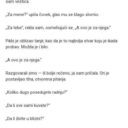
sam veštica.
„Za mene?“ upita čovek, glas mu se blago slomio.
„Za tebe“, rekla sam, osmehujući se. „A ovo je za njega.“
Pikls je oblizao tanjir, kao da je to najbolja stvar koju je ikada
probao. Možda je i bilo.
„A ovo je za njega.“
Razgovarali smo — ili bolje rečeno, ja sam pričala. On je
postavljao tiha, otvorena pitanja.
„Koliko dugo posedujete radnju?“
„Da li sve sami kuvate?“
„Da li živite u blizini?“