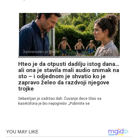
Занимљиво је знати
0
Hteo je da otpusti dadilju istog dana…
ali ona je stavila mali audio snimak na
sto – i odjednom je shvatio ko je
zapravo želeo da razdvoji njegove
trojke
Sebastijan je zadržao dah. Čuvanje dece Glas sa
kasetofona je bio nepogrešiv. „Pobrinite se