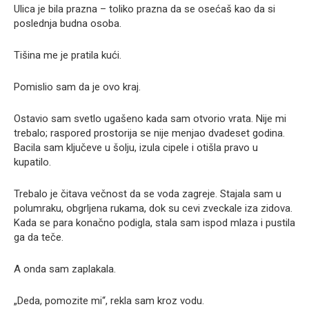
Ulica je bila prazna – toliko prazna da se osećaš kao da si
poslednja budna osoba.
Tišina me je pratila kući.
Pomislio sam da je ovo kraj.
Ostavio sam svetlo ugašeno kada sam otvorio vrata. Nije mi
trebalo; raspored prostorija se nije menjao dvadeset godina.
Bacila sam ključeve u šolju, izula cipele i otišla pravo u
kupatilo.
Trebalo je čitava večnost da se voda zagreje. Stajala sam u
polumraku, obgrljena rukama, dok su cevi zveckale iza zidova.
Kada se para konačno podigla, stala sam ispod mlaza i pustila
ga da teče.
A onda sam zaplakala.
„Deda, pomozite mi“, rekla sam kroz vodu.