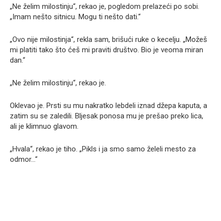
„Ne želim milostinju“, rekao je, pogledom prelazeći po sobi.
„Imam nešto sitnicu. Mogu ti nešto dati.“
„Ovo nije milostinja“, rekla sam, brišući ruke o kecelju. „Možeš
mi platiti tako što ćeš mi praviti društvo. Bio je veoma miran
dan.“
„Ne želim milostinju“, rekao je.
Oklevao je. Prsti su mu nakratko lebdeli iznad džepa kaputa, a
zatim su se zaledili. Bljesak ponosa mu je prešao preko lica,
ali je klimnuo glavom.
„Hvala“, rekao je tiho. „Pikls i ja smo samo želeli mesto za
odmor…“