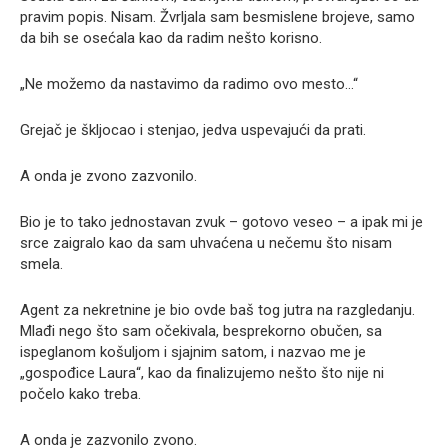
pravim popis. Nisam. Žvrljala sam besmislene brojeve, samo
da bih se osećala kao da radim nešto korisno.
„Ne možemo da nastavimo da radimo ovo mesto…“
Grejač je škljocao i stenjao, jedva uspevajući da prati.
A onda je zvono zazvonilo.
Bio je to tako jednostavan zvuk – gotovo veseo – a ipak mi je
srce zaigralo kao da sam uhvaćena u nečemu što nisam
smela.
Agent za nekretnine je bio ovde baš tog jutra na razgledanju.
Mlađi nego što sam očekivala, besprekorno obučen, sa
ispeglanom košuljom i sjajnim satom, i nazvao me je
„gospođice Laura“, kao da finalizujemo nešto što nije ni
počelo kako treba.
A onda je zazvonilo zvono.