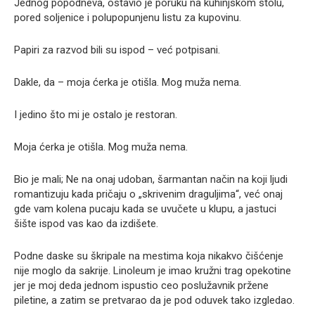
Jednog popodneva, ostavio je poruku na kuhinjskom stolu,
pored soljenice i polupopunjenu listu za kupovinu.
Papiri za razvod bili su ispod – već potpisani.
Dakle, da – moja ćerka je otišla. Mog muža nema.
I jedino što mi je ostalo je restoran.
Moja ćerka je otišla. Mog muža nema.
Bio je mali; Ne na onaj udoban, šarmantan način na koji ljudi
romantizuju kada pričaju o „skrivenim draguljima“, već onaj
gde vam kolena pucaju kada se uvučete u klupu, a jastuci
šište ispod vas kao da izdišete.
Podne daske su škripale na mestima koja nikakvo čišćenje
nije moglo da sakrije. Linoleum je imao kružni trag opekotine
jer je moj deda jednom ispustio ceo poslužavnik pržene
piletine, a zatim se pretvarao da je pod oduvek tako izgledao.