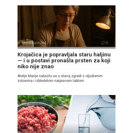
Uncategorized
0
Krojačica je popravljala staru haljinu
— i u postavi pronašla prsten za koji
niko nije znao
Atelje Marije nalazilo se u staroj zgradi s oljuštenim
zidovima i izbledelom natpisnom tablom.
Uncategorized
0