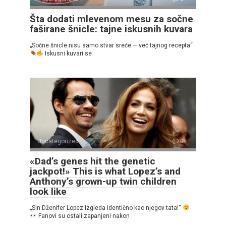
Šta dodati mlevenom mesu za sočne
faširane šnicle: tajne iskusnih kuvara
„Sočne šnicle nisu samo stvar sreće — već tajnog recepta“
Iskusni kuvari se
Uncategorized
0
«Dad’s genes hit the genetic
jackpot!» This is what Lopez’s and
Anthony’s grown-up twin children
look like
„Sin Dženifer Lopez izgleda identično kao njegov tata!“
Fanovi su ostali zapanjeni nakon