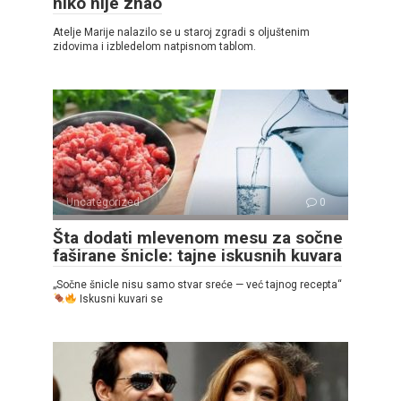
niko nije znao
Atelje Marije nalazilo se u staroj zgradi s oljuštenim
zidovima i izbledelom natpisnom tablom.
Uncategorized
0
Šta dodati mlevenom mesu za sočne
faširane šnicle: tajne iskusnih kuvara
„Sočne šnicle nisu samo stvar sreće — već tajnog recepta“
Iskusni kuvari se