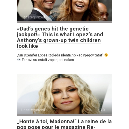
Uncategorized
0
«Dad’s genes hit the genetic
jackpot!» This is what Lopez’s and
Anthony’s grown-up twin children
look like
„Sin Dženifer Lopez izgleda identično kao njegov tata!“
Fanovi su ostali zapanjeni nakon
Uncategorized
0
„Honte à toi, Madonna!“ La reine de la
pop pose pour le magazine Re-