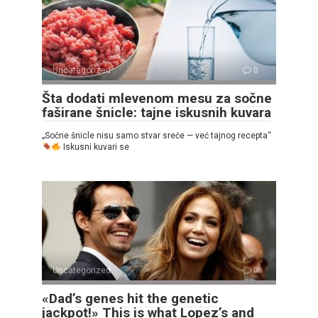
Uncategorized
0
Šta dodati mlevenom mesu za sočne
faširane šnicle: tajne iskusnih kuvara
„Sočne šnicle nisu samo stvar sreće — već tajnog recepta“
Iskusni kuvari se
Uncategorized
0
«Dad’s genes hit the genetic
jackpot!» This is what Lopez’s and