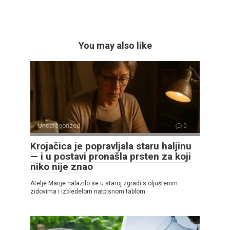
You may also like
Uncategorized
0
Krojačica je popravljala staru haljinu
— i u postavi pronašla prsten za koji
niko nije znao
Atelje Marije nalazilo se u staroj zgradi s oljuštenim
zidovima i izbledelom natpisnom tablom.