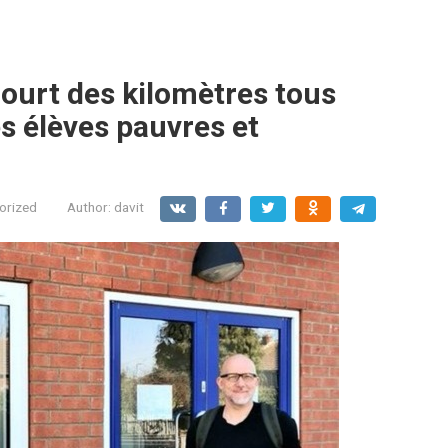
ourt des kilomètres tous
es élèves pauvres et
orized
Author:
davit