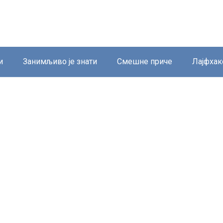
и
Занимљиво је знати
Смешне приче
Лајфхак