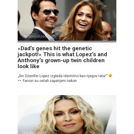
Uncategorized
0
«Dad’s genes hit the genetic
jackpot!» This is what Lopez’s and
Anthony’s grown-up twin children
look like
„Sin Dženifer Lopez izgleda identično kao njegov tata!“
Fanovi su ostali zapanjeni nakon
Uncategorized
0