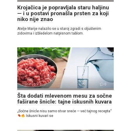
Krojačica je popravljala staru haljinu
— i u postavi pronašla prsten za koji
niko nije znao
Atelje Marije nalazilo se u staroj zgradi s oljuštenim
zidovima i izbledelom natpisnom tablom.
Uncategorized
0
Šta dodati mlevenom mesu za sočne
faširane šnicle: tajne iskusnih kuvara
„Sočne šnicle nisu samo stvar sreće — već tajnog recepta“
Iskusni kuvari se