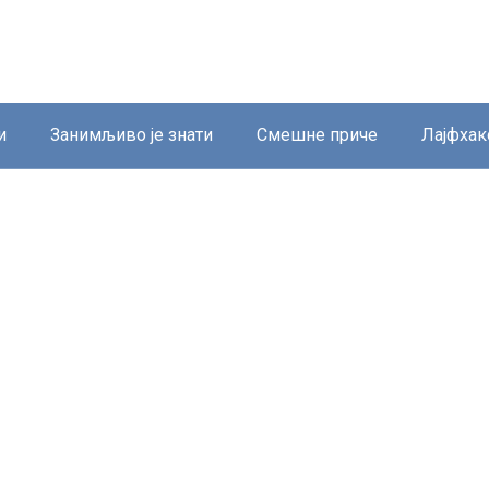
и
Занимљиво је знати
Смешне приче
Лајфхак