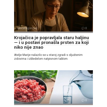
Uncategorized
0
Krojačica je popravljala staru haljinu
— i u postavi pronašla prsten za koji
niko nije znao
Atelje Marije nalazilo se u staroj zgradi s oljuštenim
zidovima i izbledelom natpisnom tablom.
Uncategorized
0