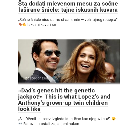
Šta dodati mlevenom mesu za sočne
faširane šnicle: tajne iskusnih kuvara
„Sočne šnicle nisu samo stvar sreće — već tajnog recepta“
Iskusni kuvari se
Uncategorized
0
«Dad’s genes hit the genetic
jackpot!» This is what Lopez’s and
Anthony’s grown-up twin children
look like
„Sin Dženifer Lopez izgleda identično kao njegov tata!“
Fanovi su ostali zapanjeni nakon