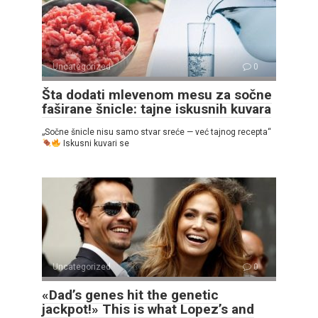
Uncategorized
0
Šta dodati mlevenom mesu za sočne
faširane šnicle: tajne iskusnih kuvara
„Sočne šnicle nisu samo stvar sreće — već tajnog recepta“
Iskusni kuvari se
Uncategorized
0
«Dad’s genes hit the genetic
jackpot!» This is what Lopez’s and