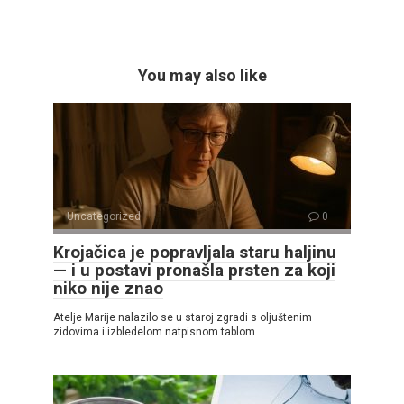
You may also like
Uncategorized
0
Krojačica je popravljala staru haljinu
— i u postavi pronašla prsten za koji
niko nije znao
Atelje Marije nalazilo se u staroj zgradi s oljuštenim
zidovima i izbledelom natpisnom tablom.