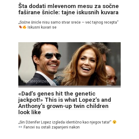
Šta dodati mlevenom mesu za sočne
faširane šnicle: tajne iskusnih kuvara
„Sočne šnicle nisu samo stvar sreće — već tajnog recepta“
Iskusni kuvari se
Uncategorized
0
«Dad’s genes hit the genetic
jackpot!» This is what Lopez’s and
Anthony’s grown-up twin children
look like
„Sin Dženifer Lopez izgleda identično kao njegov tata!“
Fanovi su ostali zapanjeni nakon