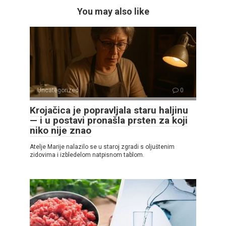
You may also like
Uncategorized
0
Krojačica je popravljala staru haljinu
— i u postavi pronašla prsten za koji
niko nije znao
Atelje Marije nalazilo se u staroj zgradi s oljuštenim
zidovima i izbledelom natpisnom tablom.