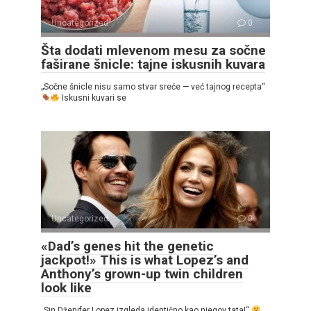
Uncategorized
0
Šta dodati mlevenom mesu za sočne
faširane šnicle: tajne iskusnih kuvara
„Sočne šnicle nisu samo stvar sreće — već tajnog recepta“
Iskusni kuvari se
Uncategorized
0
«Dad’s genes hit the genetic
jackpot!» This is what Lopez’s and
Anthony’s grown-up twin children
look like
„Sin Dženifer Lopez izgleda identično kao njegov tata!“